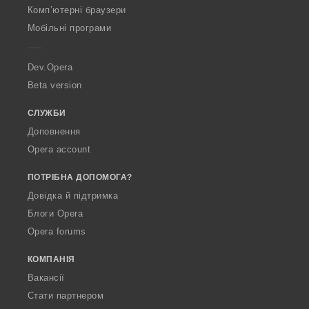
O
:
Комп’ютерні браузери
p
Мобільні програми
e
r
a
Dev.Opera
Beta version
СЛУЖБИ
Доповнення
Opera account
ПОТРІБНА ДОПОМОГА?
Довідка й підтримка
Блоги Opera
Opera forums
КОМПАНІЯ
Вакансії
Стати партнером