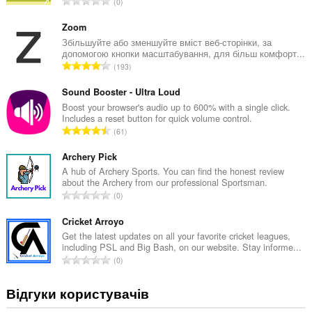
З
0
а
г
Zoom
а
Збільшуйте або зменшуйте вміст веб-сторінки, за
допомогою кнопки масштабування, для більш комфорт...
л
З
193
ь
а
н
г
Sound Booster - Ultra Loud
а
а
Boost your browser's audio up to 600% with a single click.
к
Includes a reset button for quick volume control.
л
і
З
61
ь
л
а
н
ь
г
Archery Pick
а
к
а
A hub of Archery Sports. You can find the honest review
к
і
about the Archery from our professional Sportsman.
л
і
З
с
0
ь
л
а
т
н
ь
г
Cricket Arroyo
ь
а
к
а
о
Get the latest updates on all your favorite cricket leagues,
к
і
including PSL and Big Bash, on our website. Stay informe...
л
ц
і
З
с
0
ь
і
л
а
т
н
н
ь
г
ь
Відгуки користувачів
а
ю
к
а
о
к
в
і