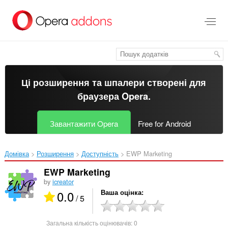
Перейти
до
основного
вмісту
Ці розширення та шпалери створені для
браузера Opera
.
Завантажити Opera
Free for Android
Домівка
Розширення
Доступність
EWP Marketing‎
EWP Marketing
by
icreator
0.0
Ваша оцінка
/ 5
Загальна кількість оцінювачів:
0