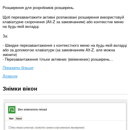
Розширення для розробників розширень.
Щоб перезавантажити активні розпаковані розширення використовуй
клавіатурне скорочення (Alt-Z за замовчанням) або контекстне меню
на будь-якій вкладці.
За:
- Швидке перезавантаження з контекстного меню на будь-якій вкладці
або за допомогою клавіатури (за замовчанням Alt-Z, але можна
змінити)
- Перезавантаження тільки активних (ввімкнених) розширень...
Показати більше
Дозволи
Знімки вікон
Це
розширення
керуватиме
вашими
розширеннями.
Це
розширення
може