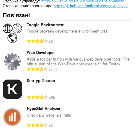
Сторінка супроводу
http://onikienko.pp.ua/2015/dev-extension-reload
Сторінка початкового коду
https://github.com/onikienko/dev-extensions-reload
Пов’язані
Toggle Environment
Toggle between development environment url's
З
2
а
г
Web Developer
а
Adds a toolbar button with various web developer tools. The
official port of the Web Developer extension for Firefox.
л
З
114
ь
а
н
г
Контур.Плагин
а
а
к
л
і
З
25
ь
л
а
н
ь
г
HypeStat Analyzer
а
к
а
Check any website's traffic
к
і
л
і
З
с
2
ь
л
а
т
н