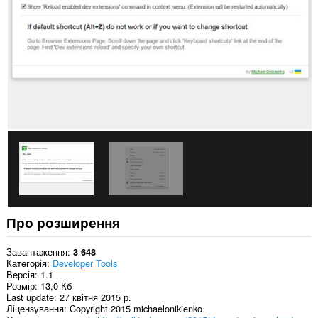
отримувати
доступ
до
даних
щодо
ваших
вкладок
і
журналу
перегляду.
Про розширення
Завантаження
3 648
Категорія
Developer Tools
Версія
1.1
Розмір
13,0 Кб
Last update
27 квітня 2015 р.
Ліцензування
Copyright 2015 michaelonikienko