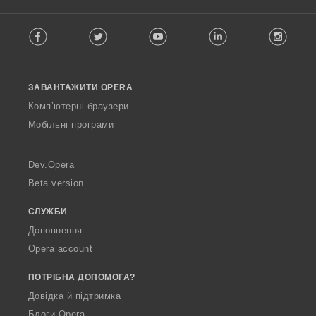
н
і
F
ю
в
Facebook
Twitter
Youtube
LinkedIn
Instag
o
в
:
l
а
l
ч
o
і
ЗАВАНТАЖИТИ OPERA
w
в
O
:
Комп’ютерні браузери
p
Мобільні програми
e
r
a
Dev.Opera
Beta version
СЛУЖБИ
Доповнення
Opera account
ПОТРІБНА ДОПОМОГА?
Довідка й підтримка
Блоги Opera