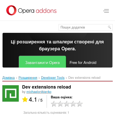
Перейти
до
основного
вмісту
Ці розширення та шпалери створені для
браузера Opera
.
Завантажити Opera
Free for Android
Домівка
Розширення
Developer Tools
Dev extensions reload‎
Dev extensions reload
by
michaelonikienko
4.1
Ваша оцінка
/ 5
Загальна кількість оцінювачів:
1