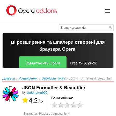
Перейти
до
основного
вмісту
Ці розширення та шпалери створені для
браузера Opera
.
Завантажити Opera
Free for Android
Домівка
Розширення
Developer Tools
JSON Formatter & Beautifier‎
JSON Formatter & Beautifier
by
codehemu999
4.2
Ваша оцінка
/ 5
Загальна кількість оцінювачів:
4