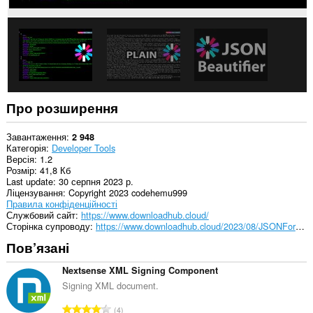
Про розширення
Завантаження
2 948
Категорія
Developer Tools
Версія
1.2
Розмір
41,8 Кб
Last update
30 серпня 2023 р.
Ліцензування
Copyright 2023 codehemu999
Правила конфіденційності
Службовий сайт
https://www.downloadhub.cloud/
Сторінка супроводу
https://www.downloadhub.cloud/2023/08/JSONFormatter.html
Пов’язані
Nextsense XML Signing Component
Signing XML document.
З
4