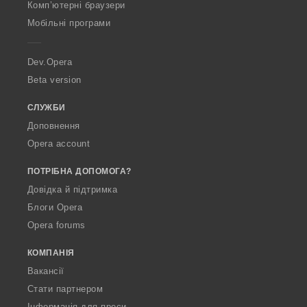
O
:
Комп’ютерні браузери
p
Мобільні програми
e
r
a
Dev.Opera
Beta version
СЛУЖБИ
Доповнення
Opera account
ПОТРІБНА ДОПОМОГА?
Довідка й підтримка
Блоги Opera
Opera forums
КОМПАНІЯ
Вакансії
Стати партнером
Інформація для преси