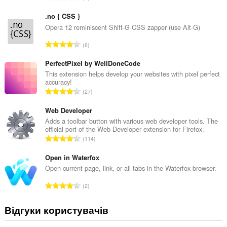
а
г
.no { CSS }
а
Opera 12 reminiscent Shift-G CSS zapper (use Alt-G)
л
З
6
ь
а
н
г
PerfectPixel by WellDoneCode
а
а
This extension helps develop your websites with pixel perfect
к
accuracy!
л
і
З
27
ь
л
а
н
ь
г
Web Developer
а
к
а
Adds a toolbar button with various web developer tools. The
к
і
official port of the Web Developer extension for Firefox.
л
і
З
с
114
ь
л
а
т
н
ь
г
Open in Waterfox
ь
а
к
а
о
Open current page, link, or all tabs in the Waterfox browser.
к
і
л
ц
і
З
с
2
ь
і
л
а
т
н
н
ь
г
ь
Відгуки користувачів
а
ю
к
а
о
к
в
і
л
ц