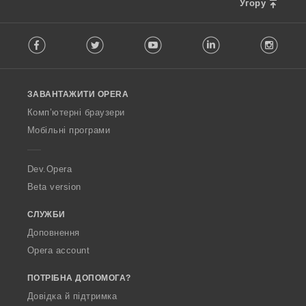
Угору
і
в
F
:
Facebook
Twitter
Youtube
LinkedIn
Instag
o
l
l
o
ЗАВАНТАЖИТИ OPERA
w
O
Комп’ютерні браузери
p
Мобільні програми
e
r
a
Dev.Opera
Beta version
СЛУЖБИ
Доповнення
Opera account
ПОТРІБНА ДОПОМОГА?
Довідка й підтримка