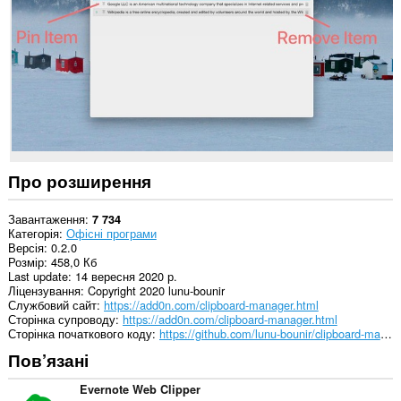
This
extension
can
store
an
unlimited
amount
of
client-
side
data.
Про розширення
Завантаження
7 734
Категорія
Офісні програми
Версія
0.2.0
Розмір
458,0 Кб
Last update
14 вересня 2020 р.
Ліцензування
Copyright 2020 lunu-bounir
Службовий сайт
https://add0n.com/clipboard-manager.html
Сторінка супроводу
https://add0n.com/clipboard-manager.html
Сторінка початкового коду
https://github.com/lunu-bounir/clipboard-manager
Пов’язані
Evernote Web Clipper