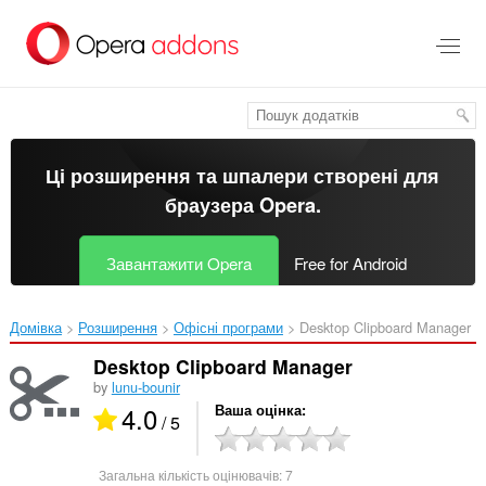
Перейти
до
основного
вмісту
Ці розширення та шпалери створені для
браузера Opera
.
Завантажити Opera
Free for Android
Домівка
Розширення
Офісні програми
Desktop Clipboard Manager‎
Desktop Clipboard Manager
by
lunu-bounir
4.0
Ваша оцінка
/ 5
Загальна кількість оцінювачів:
7