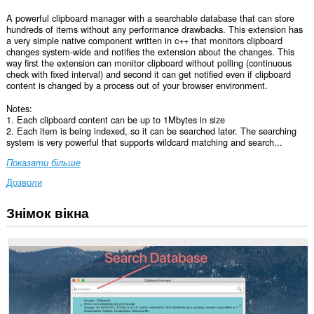
A powerful clipboard manager with a searchable database that can store
hundreds of items without any performance drawbacks. This extension has
a very simple native component written in c++ that monitors clipboard
changes system-wide and notifies the extension about the changes. This
way first the extension can monitor clipboard without polling (continuous
check with fixed interval) and second it can get notified even if clipboard
content is changed by a process out of your browser environment.
Notes:
1. Each clipboard content can be up to 1Mbytes in size
2. Each item is being indexed, so it can be searched later. The searching
system is very powerful that supports wildcard matching and search...
Показати більше
Дозволи
Знімок вікна
This
extension
can
exchange
messages
with
programs
other
than
Opera.