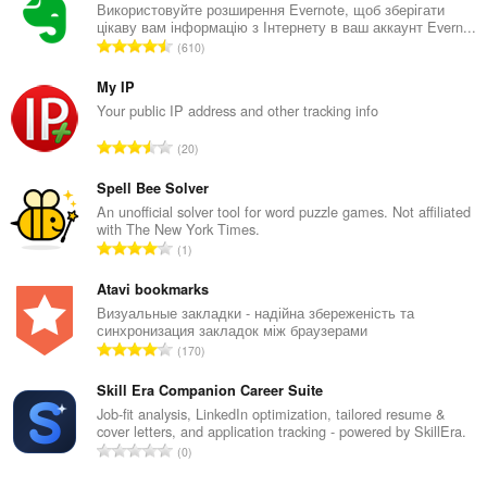
Використовуйте розширення Evernote, щоб зберігати
цікаву вам інформацію з Інтернету в ваш аккаунт Evern...
З
610
а
г
My IP
а
Your public IP address and other tracking info
л
З
20
ь
а
н
г
Spell Bee Solver
а
а
An unofficial solver tool for word puzzle games. Not affiliated
к
with The New York Times.
л
і
З
1
ь
л
а
н
ь
г
Atavi bookmarks
а
к
а
Визуальные закладки - надійна збереженість та
к
і
синхронизация закладок між браузерами
л
і
З
с
170
ь
л
а
т
н
ь
г
Skill Era Companion Career Suite
ь
а
к
а
о
Job-fit analysis, LinkedIn optimization, tailored resume &
к
і
cover letters, and application tracking - powered by SkillEra.
л
ц
і
З
с
0
ь
і
л
а
т
н
н
ь