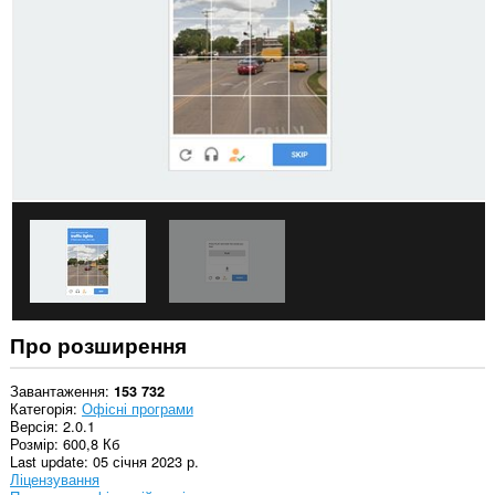
усіх
сайтах.
Це
розширення
може
отримувати
доступ
до
ваших
даних
на
деяких
із
сайтів.
This
extension
can
exchange
Про розширення
messages
with
programs
Завантаження
153 732
other
Категорія
Офісні програми
than
Версія
2.0.1
Opera.
Розмір
600,8 Кб
Last update
05 січня 2023 р.
This
Ліцензування