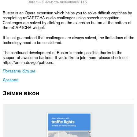
Загальна кількість оцінювачів:
115
Buster is an Opera extension which helps you to solve difficult captchas by
completing reCAPTCHA audio challenges using speech recognition.
Challenges are solved by clicking on the extension button at the bottom of
the reCAPTCHA widget.
It is not guaranteed that challenges are always solved, the limitations of the
technology need to be considered.
The continued development of Buster is made possible thanks to the
support of awesome backers. If you'd like to join them, please check out
https://armin.dev/go/patreon...
Показати більше
Дозволи
Знімки вікон
Це
розширення
може
отримувати
доступ
до
ваших
даних
на