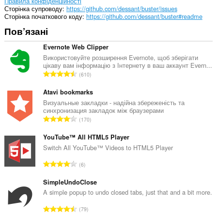
extension
Правила конфіденційності
can
Сторінка супроводу
https://github.com/dessant/buster/issues
create
Сторінка початкового коду
https://github.com/dessant/buster#readme
rich
Пов’язані
notifications
and
display
Evernote Web Clipper
them
Використовуйте розширення Evernote, щоб зберігати
to
цікаву вам інформацію з Інтернету в ваш аккаунт Evern...
you
З
610
in
а
the
г
Atavi bookmarks
system
tray.
а
Визуальные закладки - надійна збереженість та
синхронизация закладок між браузерами
л
Це
З
170
ь
розширення
а
н
може
г
YouTube™ All HTML5 Player
отримувати
а
а
Switch All YouTube™ Videos to HTML5 Player
доступ
к
до
л
і
З
даних
6
ь
л
щодо
а
н
ваших
ь
г
SimpleUndoClose
а
вкладок
к
а
A simple popup to undo closed tabs, just that and a bit more.
і
к
і
л
журналу
і
З
с
перегляду.
79
ь
л