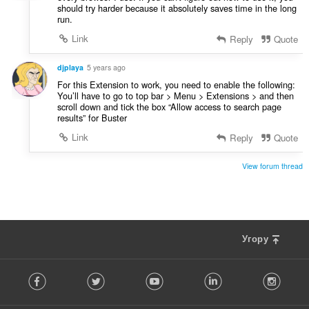
should try harder because it absolutely saves time in the long
run.
Link
Reply
Quote
djplaya
5 years ago
For this Extension to work, you need to enable the following:
You’ll have to go to top bar > Menu > Extensions > and then
scroll down and tick the box “Allow access to search page
results” for Buster
Link
Reply
Quote
View forum thread
Угору
F
Facebook
Twitter
Youtube
LinkedIn
Instag
o
l
l