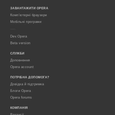
o
ЗАВАНТАЖИТИ OPERA
w
O
Комп’ютерні браузери
p
Мобільні програми
e
r
a
Dev.Opera
Beta version
СЛУЖБИ
Доповнення
Opera account
ПОТРІБНА ДОПОМОГА?
Довідка й підтримка
Блоги Opera
Opera forums
КОМПАНІЯ
Вакансії