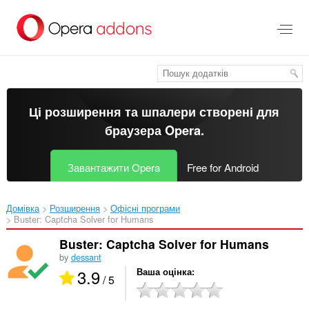
Перейти
до
основного
вмісту
Ці розширення та шпалери створені для
браузера Opera
.
Завантажити Opera
Free for Android
Домівка
Розширення
Офісні програми
Buster: Captcha Solver for Humans‎
Buster: Captcha Solver for Humans
by
dessant
3.9
Ваша оцінка
/ 5