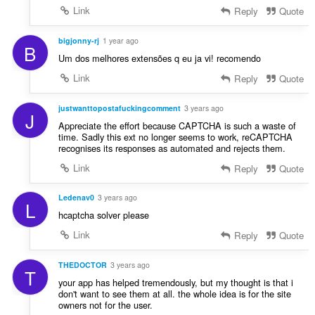
і
ч
Link
Reply
Quote
н
і
ю
в
bigjonny-rj
1 year ago
в
B
:
Um dos melhores extensões q eu ja vi! recomendo
а
ч
Link
Reply
Quote
і
в
justwanttopostafuckingcomment
3 years ago
J
:
Appreciate the effort because CAPTCHA is such a waste of
time. Sadly this ext no longer seems to work, reCAPTCHA
recognises its responses as automated and rejects them.
Link
Reply
Quote
Ledenav0
3 years ago
L
hcaptcha solver please
Link
Reply
Quote
THEDOCTOR
3 years ago
T
your app has helped tremendously, but my thought is that i
don't want to see them at all. the whole idea is for the site
owners not for the user.