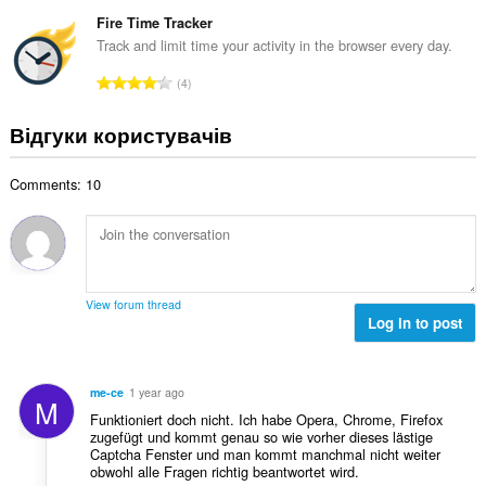
а
т
н
ь
г
Fire Time Tracker
ь
а
к
а
о
Track and limit time your activity in the browser every day.
к
і
л
ц
і
З
с
4
ь
і
л
а
т
н
н
ь
г
ь
Відгуки користувачів
а
ю
к
а
о
к
в
і
л
ц
і
а
с
Comments: 10
ь
і
л
ч
т
н
н
ь
і
ь
а
ю
к
в
о
к
в
і
:
ц
і
а
с
і
л
ч
т
View forum thread
н
ь
і
Log in to post
ь
ю
к
в
о
в
і
:
ц
а
с
і
me-ce
1 year ago
ч
M
т
н
Funktioniert doch nicht. Ich habe Opera, Chrome, Firefox
і
ь
ю
zugefügt und kommt genau so wie vorher dieses lästige
в
о
Captcha Fenster und man kommt manchmal nicht weiter
в
:
ц
obwohl alle Fragen richtig beantwortet wird.
а