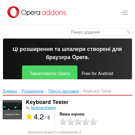
Перейти
до
основного
вмісту
Ці розширення та шпалери створені для
браузера Opera
.
Завантажити Opera
Free for Android
Домівка
Розширення
Офісні програми
Keyboard Tester‎
Keyboard Tester
by
keyboardtester
4.2
Ваша оцінка
/ 5
Загальна кількість оцінювачів:
2