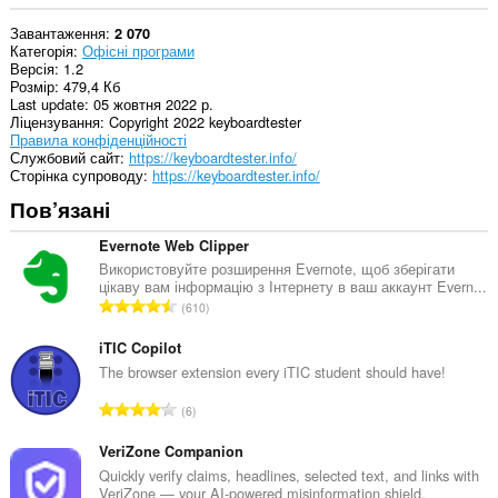
Завантаження
2 070
Категорія
Офісні програми
Версія
1.2
Розмір
479,4 Кб
Last update
05 жовтня 2022 р.
Ліцензування
Copyright 2022 keyboardtester
Правила конфіденційності
Службовий сайт
https://keyboardtester.info/
Сторінка супроводу
https://keyboardtester.info/
Пов’язані
Evernote Web Clipper
Використовуйте розширення Evernote, щоб зберігати
цікаву вам інформацію з Інтернету в ваш аккаунт Evern...
З
610
а
г
iTIC Copilot
а
The browser extension every iTIC student should have!
л
З
6
ь
а
н
г
VeriZone Companion
а
а
Quickly verify claims, headlines, selected text, and links with
к
VeriZone — your AI-powered misinformation shield.
л