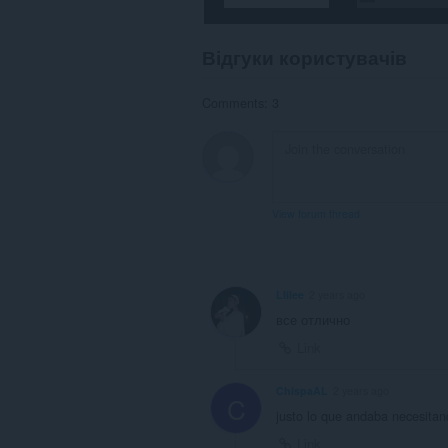
Відгуки користувачів
Comments: 3
View forum thread
Llilee
2 years ago
все отлично
Link
ChispaAL
2 years ago
C
justo lo que andaba necesitan
Link