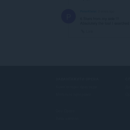
PeterKleist
2 years ago
P
6 Stars from my side !!!
Absolutely the tool I searched
Link
ЗАВАНТАЖИТИ OPERA
С
Комп’ютерні браузери
До
Мобільні програми
Op
Dev.Opera
Beta version