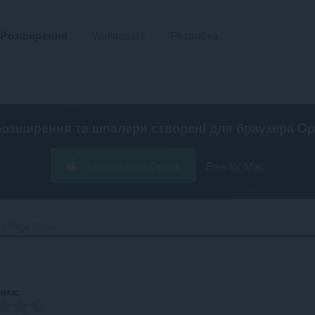
Розширення
Wallpapers
Розробка
розширення та шпалери створені для
браузера Op
Завантажити Opera
Free for Mac
m Page Zoom‎
інка