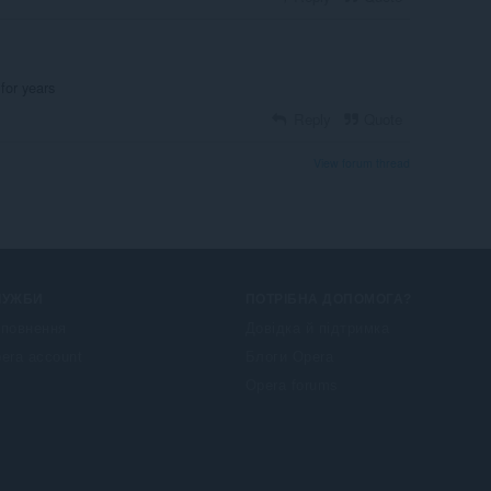
 for years
Reply
Quote
View forum thread
ЛУЖБИ
ПОТРІБНА ДОПОМОГА?
повнення
Довідка й підтримка
era account
Блоги Opera
Opera forums