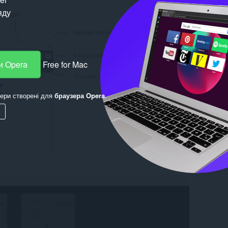
яду
и Opera
Free for Mac
ери створені для
браузера Opera
.