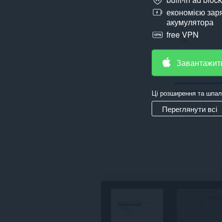
даних
економією зар
на
акумулятора
усіх
сайтах.
free VPN
Завантажит
Ці розширення та шпал
Переглянути всі