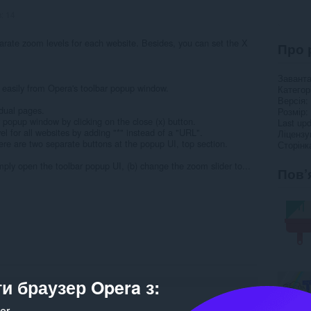
в:
14
ate zoom levels for each website. Besides, you can set the X
Про 
Завант
 easily from Opera's toolbar popup window.
Категор
Версія
idual pages.
Розмір
 popup window by clicking on the close (x) button.
Last up
el for all websites by adding "*" instead of a "URL".
Ліцензу
ere are two separate buttons at the popup UI, top section.
Сторінк
mply open the toolbar popup UI, (b) change the zoom slider to...
Пов’
и браузер Opera з:
ker