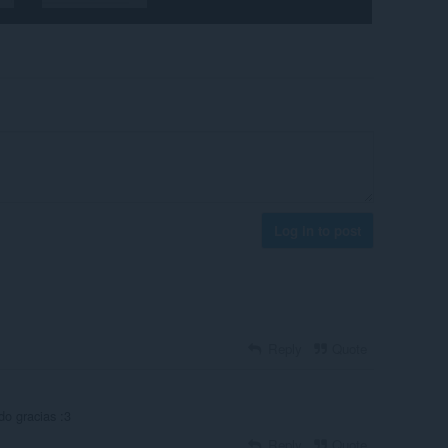
Log in to post
Reply
Quote
do gracias :3
Reply
Quote