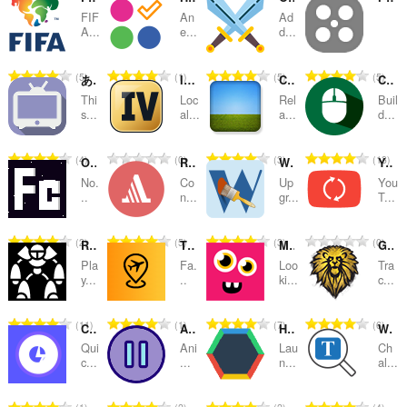
FIF
An
Ad
категорії
A...
e...
d...
З
З
З
З
5
1
5
5
あべ☆アニ Extension
IdleDex — IVs por atributo
Click and Relax
CPS Test - Check Click Per Second / CPS Tester
а
а
а
а
Thi
Loc
Rel
Buil
г
г
г
г
s...
al...
a...
d...
а
а
а
а
л
л
л
л
З
З
З
З
4
0
3
13
Ogame Fleet Counter
Remote VLC™ Player
Wykop Helper
YouTube Auto Feed
ь
ь
ь
ь
а
а
а
а
н
н
н
н
No.
Co
Up
You
г
г
г
г
..
n...
gr...
T...
а
а
а
а
а
а
а
а
к
к
к
к
л
л
л
л
і
і
і
і
З
З
З
З
2
5
3
0
Robotman
Tidudanka
Monster Everywhere - pet many monsters
Guild Wars 2™ Trading Post Notificator
ь
ь
ь
ь
л
л
л
л
а
а
а
а
н
н
н
н
Pla
Fa.
Loo
Tra
ь
ь
ь
ь
г
г
г
г
y...
..
ki...
c...
а
а
а
а
к
к
к
к
а
а
а
а
к
к
к
к
і
і
і
і
л
л
л
л
і
і
і
і
З
З
З
З
11
1
7
6
с
с
с
с
CalcSprint
AniWatcher
Hextris launcher
Word Search Puzzle
ь
ь
ь
ь
л
л
л
л
а
а
а
а
т
т
т
т
н
н
н
н
Qui
Ani
Lau
Ch
ь
ь
ь
ь
г
г
г
г
c...
...
n...
al...
ь
ь
ь
ь
а
а
а
а
к
к
к
к
а
а
а
а
о
о
о
о
к
к
к
к
і
і
і
і
л
л
л
л
ц
ц
ц
ц
і
і
і
і
З
З
З
З