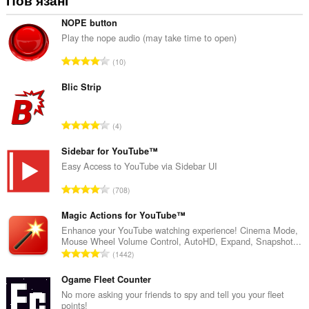
Пов’язані
NOPE button
Play the nope audio (may take time to open)
З
10
а
г
Blic Strip
а
л
З
4
ь
а
н
г
Sidebar for YouTube™
а
а
Easy Access to YouTube via Sidebar UI
к
л
і
З
708
ь
л
а
н
ь
г
Magic Actions for YouTube™
а
к
а
Enhance your YouTube watching experience! Cinema Mode,
к
і
Mouse Wheel Volume Control, AutoHD, Expand, Snapshot...
л
і
З
с
1442
ь
л
а
т
н
ь
г
Ogame Fleet Counter
ь
а
к
а
о
No more asking your friends to spy and tell you your fleet
к
і
points!
л
ц