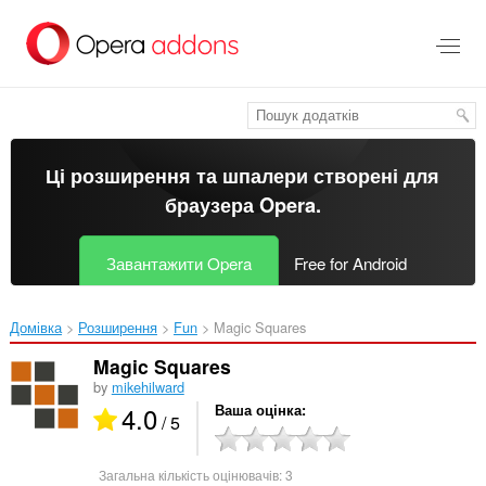
Перейти
до
основного
вмісту
Ці розширення та шпалери створені для
браузера Opera
.
Завантажити Opera
Free for Android
Домівка
Розширення
Fun
Magic Squares‎
Magic Squares
by
mikehilward
4.0
Ваша оцінка
/ 5
Загальна кількість оцінювачів:
3