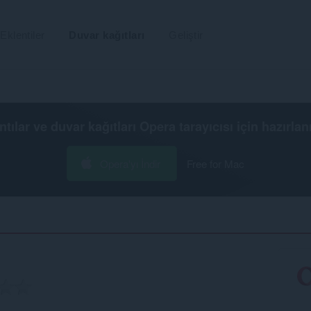
Eklentiler
Duvar kağıtları
Geliştir
ntılar ve duvar kağıtları
Opera tarayıcısı
için hazırlan
Opera'yı İndir
Free for Mac