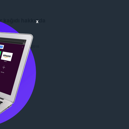
r kağıdı hakkında
x
er
12.537
1.0
,9 MB
celleme
12 Şubat 2016
Copyright 2016 x-at