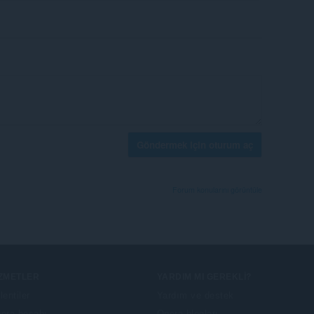
Göndermek için oturum aç
Forum konularını görüntüle
IZMETLER
YARDIM MI GEREKLI?
lentiler
Yardım ve destek
era hesabı
Opera blogları