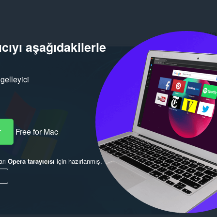
Duva
cıyı aşağıdakilerle
İndirmel
Sürüm
Boyut
2
Son gün
gelleyici
Lisans
r
Free for Mac
arı
Opera tarayıcısı
için hazırlanmış.