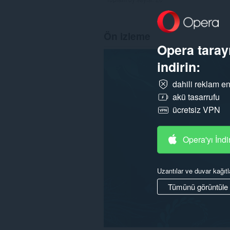
Ön izleme
Opera tarayı
indirin:
dahili reklam en
akü tasarrufu
ücretsiz VPN
Opera'yı İndi
Uzantılar ve duvar kağıtl
Tümünü görüntüle