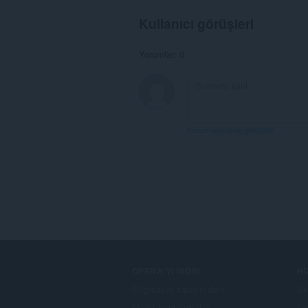
Kullanıcı görüşleri
Yorumlar: 0
Forum konularını görüntüle
OPERA'YI İNDIR
H
Bilgisayar tarayıcıları
Ek
Mobil uygulamalar
Op