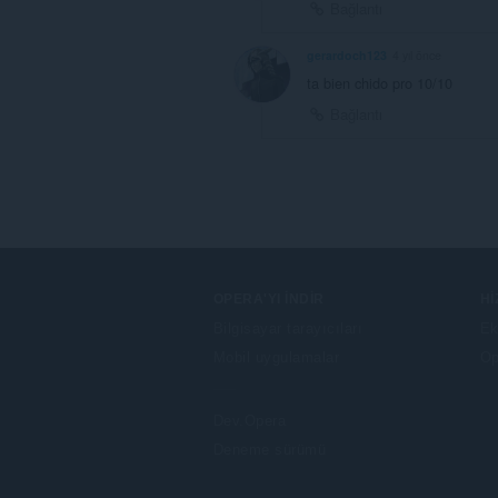
Bağlantı
gerardoch123
4 yıl önce
ta bien chido pro 10/10
Bağlantı
OPERA'YI İNDIR
H
Bilgisayar tarayıcıları
Ek
Mobil uygulamalar
Op
Dev.Opera
Deneme sürümü