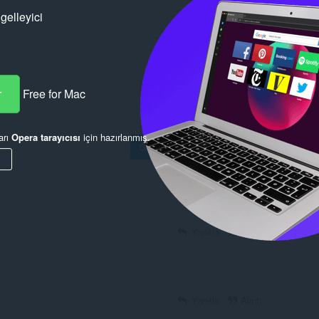
gelleyici
r
Free for Mac
arı
Opera tarayıcısı
için hazırlanmış.
Göndermek için oturum aç
Yanıtla
Alıntı
Yanıtla
Alıntı