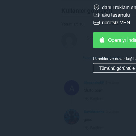
dahili reklam en
Kullanıcı görüşleri
akü tasarrufu
ücretsiz VPN
Yorumlar: 10
Opera'yı İndi
Forum konularını görüntüle
Uzantılar ve duvar kağıtl
Tümünü görüntüle
AlexandreSP
3 yıl önce
A
Muito bom!
Bağlantı
DavidAranha
3 yıl önce
good
Bağlantı