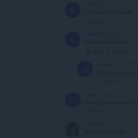
Savix
3 yıl önce
S
tom holland is like the best
Bağlantı
slajmik123yt
4 yıl önce
S
Tom holland is the best
Daralt
Bağlantı
sla
oguztrn
4 yıl önce
O
@slajmik123yt
yes, but
Bağlantı
oguztrn
4 yıl önce
O
where is andrew and tobby :(((
Bağlantı
maxx1921
4 yıl önce
Bardzo ciekawa tapeta