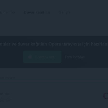
Eklentiler
Duvar kağıtları
Geliştir
ntılar ve duvar kağıtları
Opera tarayıcısı
için hazırlan
Opera'yı İndir
Free for Mac
om Holland‎
rafından