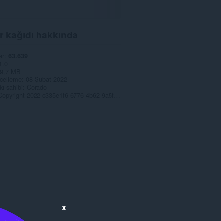
r kağıdı hakkında
er
63.639
1.0
9,7 MB
celleme
08 Şubat 2022
kı sahibi
Corado
Copyright 2022 c335e1f6-6776-4b62-9a5f-24fecb2577c8
x