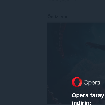
Ön izleme
Opera tarayı
indirin: