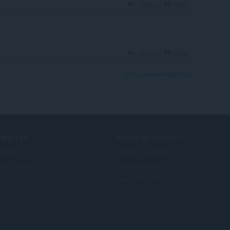
Yanıtla
Alıntı
Yanıtla
Alıntı
Forum konularını görüntüle
IZMETLER
YARDIM MI GEREKLI?
lentiler
Yardım ve destek
era hesabı
Opera blogları
Opera forumları