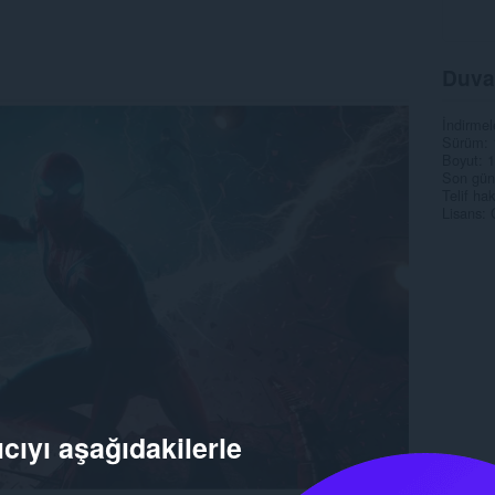
Duva
İndirmel
Sürüm
Boyut
1
Son gün
Telif hak
Lisans
cıyı aşağıdakilerle