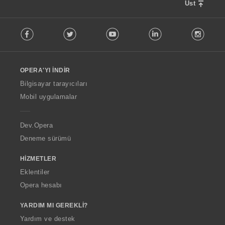
Üst
F
Facebook
Twitter
Youtube
LinkedIn
Instag
o
l
l
o
OPERA'YI İNDIR
w
O
Bilgisayar tarayıcıları
p
Mobil uygulamalar
e
r
a
Dev.Opera
Deneme sürümü
HIZMETLER
Eklentiler
Opera hesabı
YARDIM MI GEREKLI?
Yardım ve destek