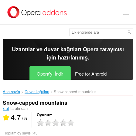
Ana
içeriğe
git
Uzantılar ve duvar kağıtları
Opera tarayıcısı
için hazırlanmış.
Opera'yı İndir
Free for Android
Ana sayfa
Duvar kağıtları
Snow-capped mountains‎
Snow-capped mountains
x-at
tarafından
4.7
Oyunuz
/ 5
Toplam oy sayısı:
43