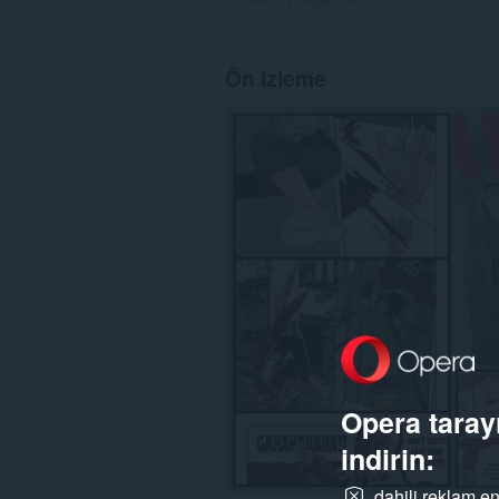
Ön izleme
Opera tarayı
indirin:
dahili reklam en