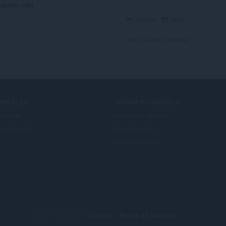
olutely right
Yanıtla
Alıntı
Forum konularını görüntüle
IZMETLER
YARDIM MI GEREKLI?
lentiler
Yardım ve destek
era hesabı
Opera blogları
Opera forumları
© Opera Software
Gizlilik
Terms of Service