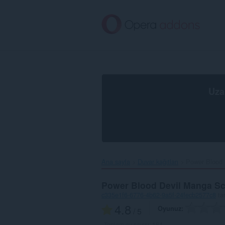
Ana
içeriğe
git
Uza
Ana sayfa
Duvar kağıtları
Power Blood 
Power Blood Devil Manga Sc
c335e1f6-6776-4b62-9a5f-24fecb2577c8
ta
4.8
Oyunuz
/ 5
Toplam oy sayısı:
184