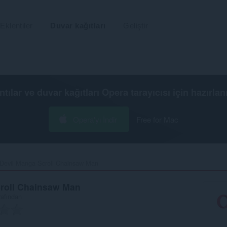
Eklentiler
Duvar kağıtları
Geliştir
ntılar ve duvar kağıtları
Opera tarayıcısı
için hazırlan
Opera'yı İndir
Free for Mac
Devil Manga Scroll Chainsaw Man‎
roll Chainsaw Man
rafından