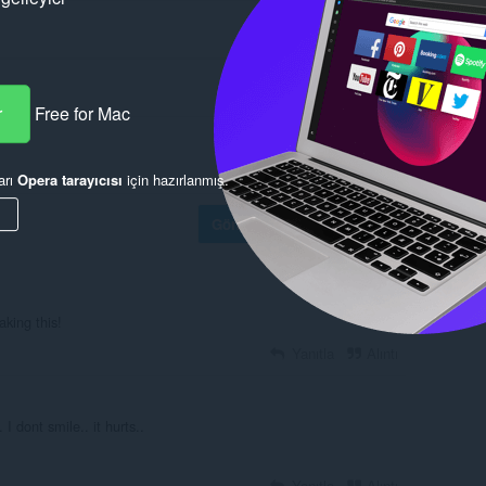
r
Free for Mac
arı
Opera tarayıcısı
için hazırlanmış.
Göndermek için oturum aç
aking this!
Yanıtla
Alıntı
I dont smile.. it hurts..
Yanıtla
Alıntı