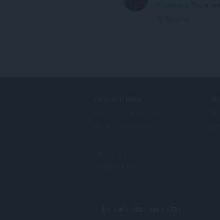
@kashiteka
: You're abs
Bağlantı
OPERA'YI İNDIR
H
Bilgisayar tarayıcıları
Ek
Mobil uygulamalar
Op
Dev.Opera
Deneme sürümü
F
o
Facebook
Twitter
Youtube
LinkedIn
Instagram
l