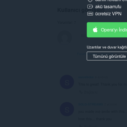
akü tasarrufu
Kullanıcı görüşleri
ücretsiz VPN
Yorumlar: 7
Opera'yı İndi
Uzantılar ve duvar kağıtl
Forum konularını görüntüle
Tümünü görüntüle
ssnrebeka
8 ay önce
S
This is great! Thank you for m
Bağlantı
SOLO-STREAMS
2 yıl önce
S
you made me smile with this... 
love this... thank you
Bağlantı