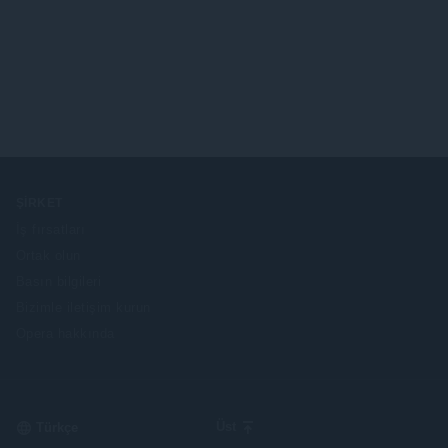
ŞIRKET
İş fırsatları
Ortak olun
Basın bilgileri
Bizimle iletişim kurun
Opera hakkında
Select
Üst
your