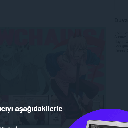
Duva
İndirmel
Sürüm
Boyut
3
Son gün
Lisans
cıyı aşağıdakilerle
gelleyici