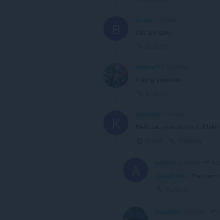
Benyo
3 yıl önce
B
this is insane
Bağlantı
hellboy777
3 yıl önce
f*cking awesome
Bağlantı
kashiteka
3 yıl önce
K
Hello,can you do this in Maki
Daralt
Bağlantı
kas
anteku0
3 yıl önce
A
@kashiteka
: You dawn
Bağlantı
k
KageSujin
3 yıl önce