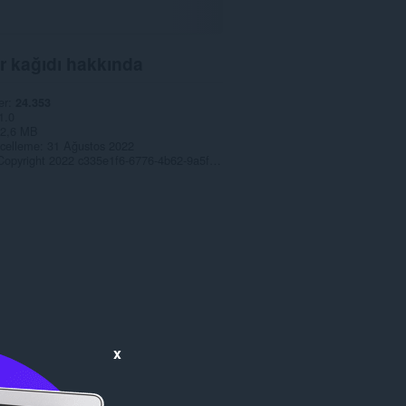
r kağıdı hakkında
er
24.353
1.0
2,6 MB
celleme
31 Ağustos 2022
Copyright 2022 c335e1f6-6776-4b62-9a5f-24fecb2577c8
x