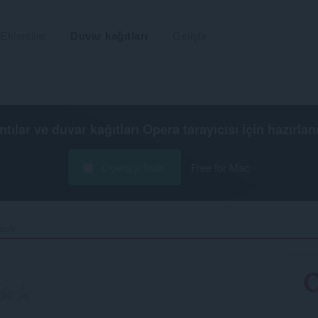
Eklentiler
Duvar kağıtları
Geliştir
ntılar ve duvar kağıtları
Opera tarayıcısı
için hazırlan
Opera'yı İndir
Free for Mac
ory‎