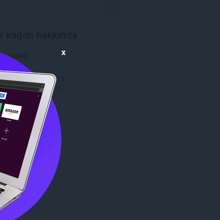
r kağıdı hakkında
x
er
12.633
1.1
84,1 KB
celleme
16 Ocak 2015
Copyright 2014 jaymz13