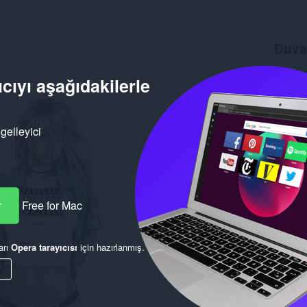
Duva
İndirmel
cıyı aşağıdakilerle
Sürüm
Boyut
1
Son gün
Lisans
gelleyici
r
Free for Mac
arı
Opera tarayıcısı
için hazırlanmış.