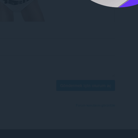
Göndermek için oturum aç
Forum konularını görüntüle