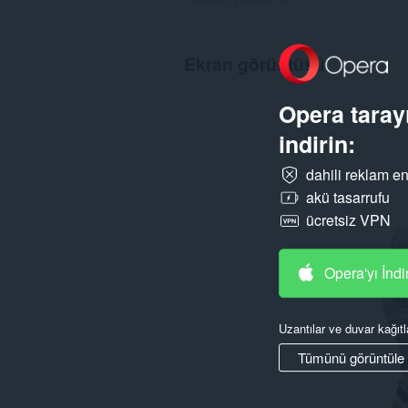
Ekran görüntüsü
Opera tarayı
indirin:
dahili reklam en
akü tasarrufu
ücretsiz VPN
Opera'yı İndi
Uzantılar ve duvar kağıtl
Tümünü görüntüle