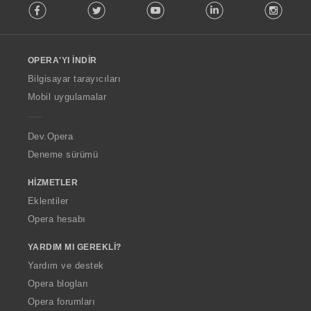
Facebook
Twitter
Youtube
LinkedIn
Instag
o
l
l
o
OPERA'YI İNDIR
w
O
Bilgisayar tarayıcıları
p
Mobil uygulamalar
e
r
a
Dev.Opera
Deneme sürümü
HIZMETLER
Eklentiler
Opera hesabı
YARDIM MI GEREKLI?
Yardım ve destek
Opera blogları
Opera forumları