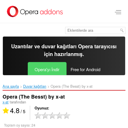
Ana
içeriğe
git
Uzantılar ve duvar kağıtları
Opera tarayıcısı
için hazırlanmış.
Opera'yı İndir
Free for Android
Ana sayfa
Duvar kağıtları
Opera (The Besst) by x-at‎
Opera (The Besst) by x-at
x-at
tarafından
4.8
Oyunuz
/ 5
Toplam oy sayısı:
24