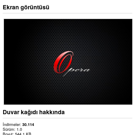
Ekran görüntüsü
Duvar kağıdı hakkında
İndirmeler
30.114
Sürüm
1.0
Boyut
544,1 KB