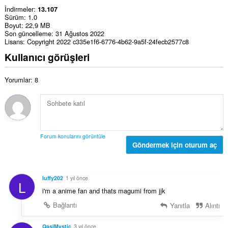
İndirmeler
13.107
Sürüm
1.0
Boyut
22,9 MB
Son güncelleme
31 Ağustos 2022
Lisans
Copyright 2022 c335e1f6-6776-4b62-9a5f-24fecb2577c8
Kullanıcı görüşleri
Yorumlar: 8
Forum konularını görüntüle
Göndermek için oturum aç
luffy202
1 yıl önce
L
i'm a anime fan and thats magumi from jjk
Bağlantı
Yanıtla
Alıntı
QasiMystic
3 yıl önce