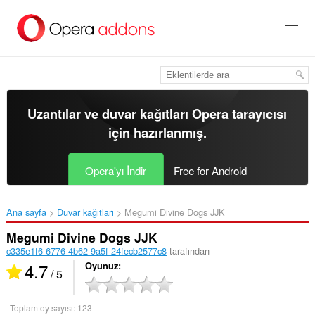
Ana
içeriğe
git
Uzantılar ve duvar kağıtları
Opera tarayıcısı
için hazırlanmış.
Opera'yı İndir
Free for Android
Ana sayfa
Duvar kağıtları
Megumi Divine Dogs JJK‎
Megumi Divine Dogs JJK
c335e1f6-6776-4b62-9a5f-24fecb2577c8
tarafından
4.7
Oyunuz
/ 5
Toplam oy sayısı:
123