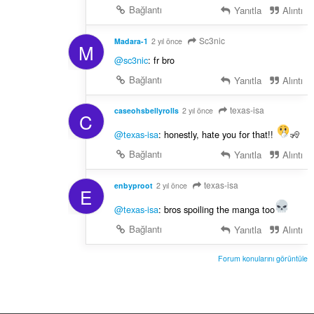
Bağlantı
Yanıtla
Alıntı
Sc3nic
Madara-1
2 yıl önce
M
@sc3nic
: fr bro
Bağlantı
Yanıtla
Alıntı
texas-isa
caseohsbellyrolls
2 yıl önce
C
@texas-isa
: honestly, hate you for that!!
🧏
Bağlantı
Yanıtla
Alıntı
texas-isa
enbyproot
2 yıl önce
E
@texas-isa
: bros spoiling the manga too
Bağlantı
Yanıtla
Alıntı
Forum konularını görüntüle