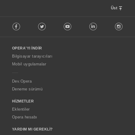
Üst
F
Facebook
Twitter
Youtube
LinkedIn
Instag
o
l
l
o
OPERA'YI İNDIR
w
O
Bilgisayar tarayıcıları
p
Mobil uygulamalar
e
r
a
Dev.Opera
Deneme sürümü
HIZMETLER
Eklentiler
Opera hesabı
YARDIM MI GEREKLI?