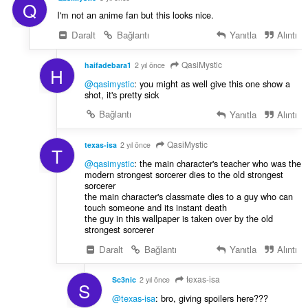
Q
I'm not an anime fan but this looks nice.
Daralt
Bağlantı
Yanıtla
Alıntı
QasiMystic
haifadebara1
2 yıl önce
H
@qasimystic
: you might as well give this one show a
shot, it's pretty sick
Bağlantı
Yanıtla
Alıntı
QasiMystic
texas-isa
2 yıl önce
T
@qasimystic
: the main character's teacher who was the
modern strongest sorcerer dies to the old strongest
sorcerer
the main character's classmate dies to a guy who can
touch someone and its instant death
the guy in this wallpaper is taken over by the old
strongest sorcerer
Daralt
Bağlantı
Yanıtla
Alıntı
texas-isa
Sc3nic
2 yıl önce
S
@texas-isa
: bro, giving spoilers here???