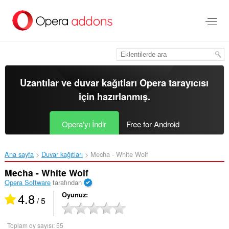
Ana
içeriğe
git
Uzantılar ve duvar kağıtları
Opera tarayıcısı
için hazırlanmış.
Opera'yı İndir
Free for Android
Ana sayfa
Duvar kağıtları
Mecha - White Wolf‎
Mecha - White Wolf
Opera Software
tarafından
4.8
Oyunuz
/ 5
Toplam oy sayısı:
55