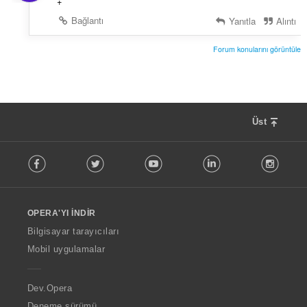
+
Bağlantı
Yanıtla
Alıntı
Forum konularını görüntüle
Üst
F
Facebook
Twitter
Youtube
LinkedIn
Instag
o
l
l
o
OPERA'YI İNDIR
w
O
Bilgisayar tarayıcıları
p
Mobil uygulamalar
e
r
a
Dev.Opera
Deneme sürümü