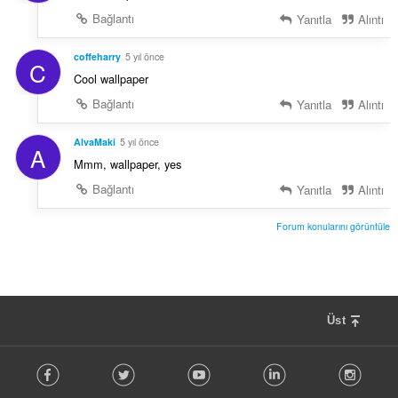
Bağlantı
Yanıtla
Alıntı
coffeharry
5 yıl önce
C
Cool wallpaper
Bağlantı
Yanıtla
Alıntı
AlvaMaki
5 yıl önce
A
Mmm, wallpaper, yes
Bağlantı
Yanıtla
Alıntı
Forum konularını görüntüle
Üst
F
Facebook
Twitter
Youtube
LinkedIn
Instag
o
l