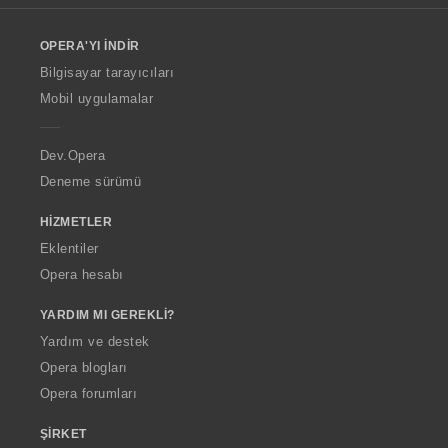
l
o
OPERA'YI İNDIR
w
O
Bilgisayar tarayıcıları
p
Mobil uygulamalar
e
r
a
Dev.Opera
Deneme sürümü
HIZMETLER
Eklentiler
Opera hesabı
YARDIM MI GEREKLI?
Yardım ve destek
Opera blogları
Opera forumları
ŞIRKET