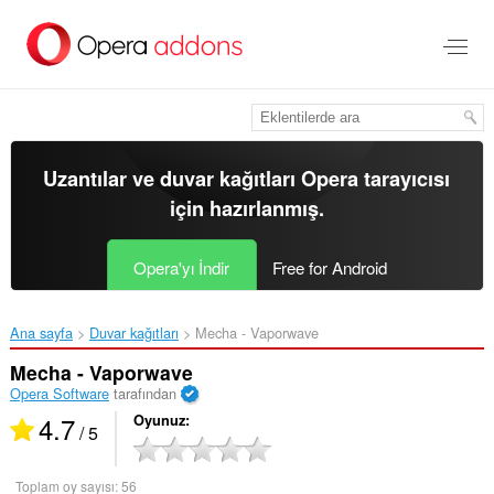
Ana
içeriğe
git
Uzantılar ve duvar kağıtları
Opera tarayıcısı
için hazırlanmış.
Opera'yı İndir
Free for Android
Ana sayfa
Duvar kağıtları
Mecha - Vaporwave‎
Mecha - Vaporwave
Opera Software
tarafından
4.7
Oyunuz
/ 5
Toplam oy sayısı:
56