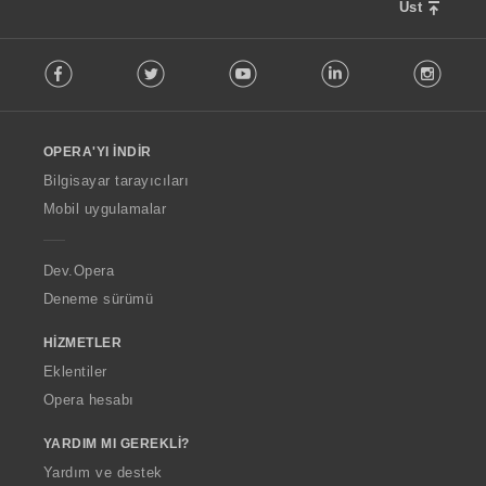
Üst
F
Facebook
Twitter
Youtube
LinkedIn
Instag
o
l
l
o
OPERA'YI İNDIR
w
O
Bilgisayar tarayıcıları
p
Mobil uygulamalar
e
r
a
Dev.Opera
Deneme sürümü
HIZMETLER
Eklentiler
Opera hesabı
YARDIM MI GEREKLI?
Yardım ve destek