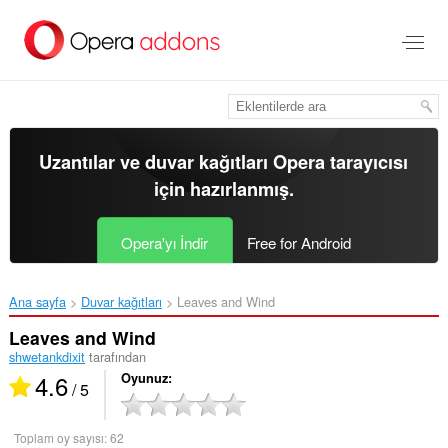
Ana
içeriğe
git
Uzantılar ve duvar kağıtları
Opera tarayıcısı
için hazırlanmış.
Opera'yı İndir
Free for Android
Ana sayfa
Duvar kağıtları
Leaves and Wind‎
Leaves and Wind
shwetankdixit
tarafından
4.6
Oyunuz
/ 5
Toplam oy sayısı:
62