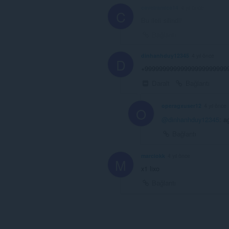
caveiramica14
4 yıl önce
C
Bu ileti silindi!
Bağlantı
dinhanhduy12345
4 yıl önce
D
+9999999999999999999999999
Daralt
Bağlantı
operagxuser12
4 yıl önce
O
@dinhanhduy12345
: a
Bağlantı
marciokk
4 yıl önce
M
x1 lixo
Bağlantı