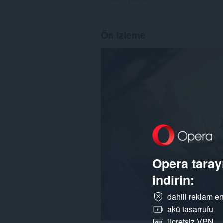
Ön izleme
Opera tarayı
indirin:
dahili reklam en
akü tasarrufu
ücretsiz VPN