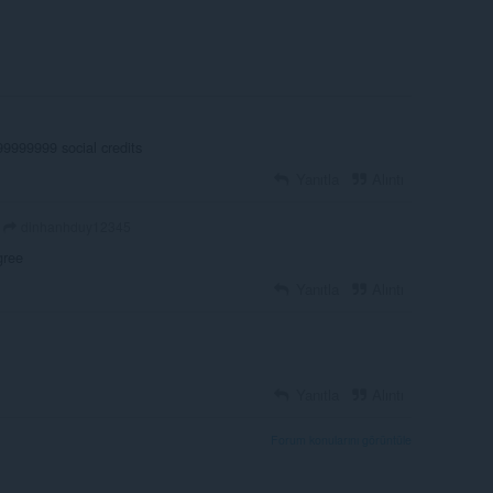
999999 social credits
Yanıtla
Alıntı
dinhanhduy12345
gree
Yanıtla
Alıntı
Yanıtla
Alıntı
Forum konularını görüntüle