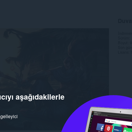
Duva
İndirmel
Sürüm
Boyut
9
Son gün
Lisans
cıyı aşağıdakilerle
gelleyici