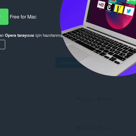
r
Free for Mac
arı
Opera tarayıcısı
için hazırlanmış.
Göndermek için oturum aç
Yanıtla
Alıntı
*
Yanıtla
Alıntı