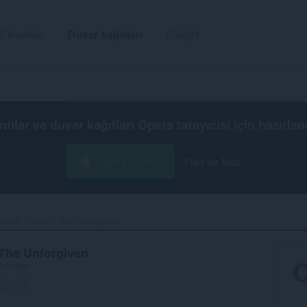
Eklentiler
Duvar kağıtları
Geliştir
ntılar ve duvar kağıtları
Opera tarayıcısı
için hazırlan
Opera'yı İndir
Free for Mac
ends - Yasuo, The Unforgiven‎
 The Unforgiven
rafından