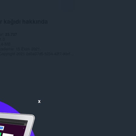
r kağıdı hakkında
er
23.737
1.0
,6 MB
celleme
15 Ekim 2021
Copyright 2021 2d3a37d5-5234-42f7-89cf-50b1cb7e41f5
x