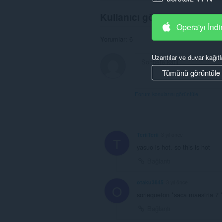
Kullanıcı görüşleri
Opera'yı İndi
Yorumlar: 6
Uzantılar ve duvar kağıtl
Tümünü görüntüle
Forum konularını görüntüle
TeriiTerii
3 yıl önce
T
yasuo is hot. so this is hot
Bağlantı
otaku3845
3 yıl önce
O
soriequeton *saca maestria 7 
Bağlantı