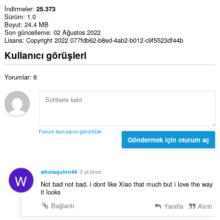
İndirmeler
25.373
Sürüm
1.0
Boyut
24,4 MB
Son güncelleme
02 Ağustos 2022
Lisans
Copyright 2022 077fdb62-b8ed-4ab2-b012-c9f5523df44b
Kullanıcı görüşleri
Yorumlar: 6
Forum konularını görüntüle
Göndermek için oturum aç
whoisquinn44
3 yıl önce
W
Not bad not bad, i dont like Xiao that much but i love the way
it looks
Bağlantı
Yanıtla
Alıntı