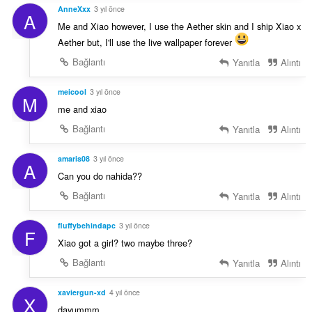
AnneXxx
3 yıl önce
A
Me and Xiao however, I use the Aether skin and I ship Xiao x
Aether but, I'll use the live wallpaper forever
Bağlantı
Yanıtla
Alıntı
meicool
3 yıl önce
M
me and xiao
Bağlantı
Yanıtla
Alıntı
amaris08
3 yıl önce
A
Can you do nahida??
Bağlantı
Yanıtla
Alıntı
fluffybehindapc
3 yıl önce
F
Xiao got a girl? two maybe three?
Bağlantı
Yanıtla
Alıntı
xaviergun-xd
4 yıl önce
X
dayummm