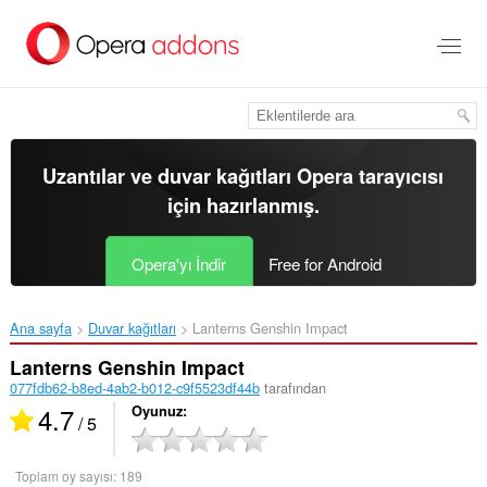
Ana
içeriğe
git
Uzantılar ve duvar kağıtları
Opera tarayıcısı
için hazırlanmış.
Opera'yı İndir
Free for Android
Ana sayfa
Duvar kağıtları
Lanterns Genshin Impact‎
Lanterns Genshin Impact
077fdb62-b8ed-4ab2-b012-c9f5523df44b
tarafından
4.7
Oyunuz
/ 5
Toplam oy sayısı:
189