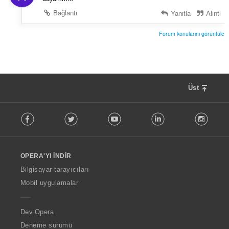
Bağlantı
Yanıtla
Alıntı
Forum konularını görüntüle
Üst
F
Facebook
Twitter
Youtube
LinkedIn
Instag
o
l
l
o
OPERA'YI İNDIR
w
O
Bilgisayar tarayıcıları
p
Mobil uygulamalar
e
r
a
Dev.Opera
Deneme sürümü