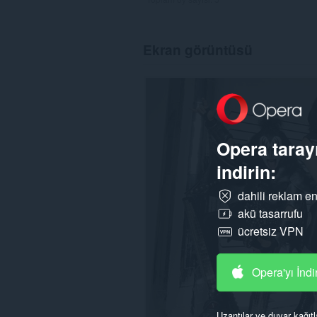
Ekran görüntüsü
Opera tarayı
indirin:
dahili reklam en
akü tasarrufu
ücretsiz VPN
Opera'yı İndi
Uzantılar ve duvar kağıtl