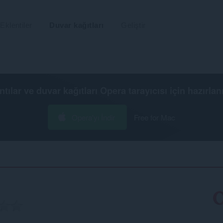
Eklentiler
Duvar kağıtları
Geliştir
ntılar ve duvar kağıtları
Opera tarayıcısı
için hazırlan
Opera'yı İndir
Free for Mac