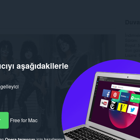
Duva
İndirmel
Sürüm
Boyut
5
Son gün
Lisans
cıyı aşağıdakilerle
gelleyici
r
Free for Mac
arı
Opera tarayıcısı
için hazırlanmış.