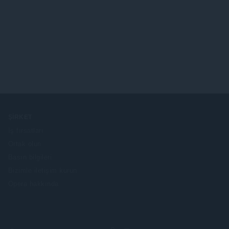
ŞIRKET
İş fırsatları
Ortak olun
Basın bilgileri
Bizimle iletişim kurun
Opera hakkında