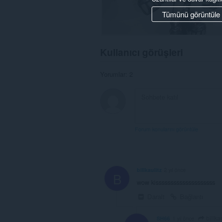
Tümünü görüntüle
Kullanıcı görüşleri
Yorumlar: 2
Forum konularını görüntüle
billkaulitz
2 yıl önce
B
wow kissssssssssssssssssss
Daralt
Bağlantı
billkau
SH66
1 yıl önce