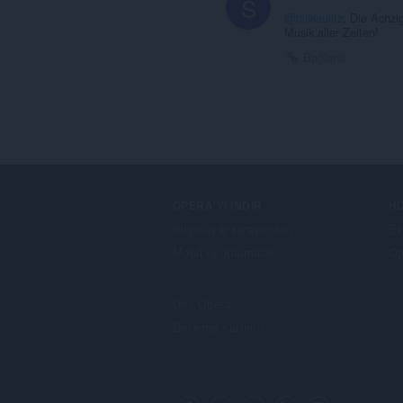
S
@billkaulitz
: Die Achzi
Musik aller Zeiten!
Bağlantı
OPERA'YI İNDIR
H
Bilgisayar tarayıcıları
Ek
Mobil uygulamalar
Op
Dev.Opera
Deneme sürümü
F
o
Facebook
Twitter
Youtube
LinkedIn
Instagram