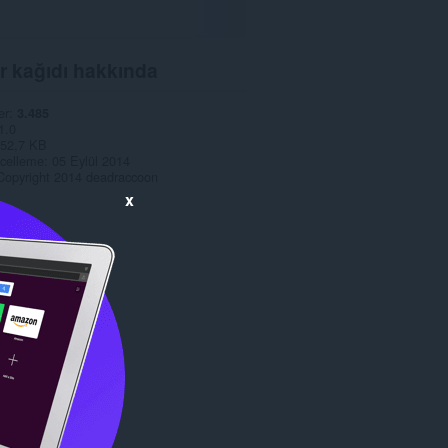
r kağıdı hakkında
er
3.485
1.0
52,7 KB
celleme
05 Eylül 2014
Copyright 2014 deadraccoon
x