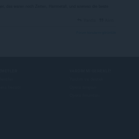
ger, das waren noch Zeiten, Hairmetall, und sowieso die beste
Yanıtla
Alıntı
Forum konularını görüntüle
IZMETLER
YARDIM MI GEREKLI?
lentiler
Yardım ve destek
era hesabı
Opera blogları
Opera forumları