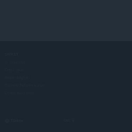
ŞIRKET
İş fırsatları
Ortak olun
Basın bilgileri
Bizimle iletişim kurun
Opera hakkında
Select
Üst
your