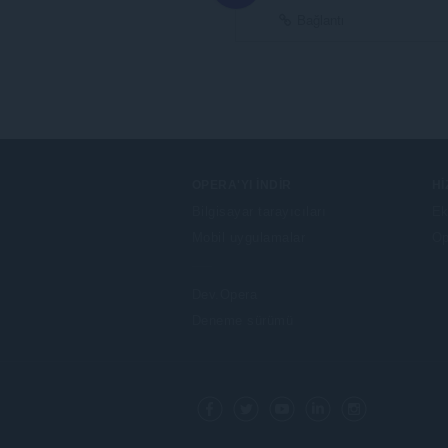
Bağlantı
OPERA'YI İNDIR
H
Bilgisayar tarayıcıları
Ek
Mobil uygulamalar
Op
Dev.Opera
Deneme sürümü
F
o
Facebook
Twitter
Youtube
LinkedIn
Instagram
l
l