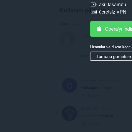
akü tasarrufu
Kullanıcı görüşleri
ücretsiz VPN
Yorumlar: 7
Opera'yı İndi
Uzantılar ve duvar kağıtl
Tümünü görüntüle
Forum konularını görüntüle
GustavodLima
4 yıl önce
G
wallpaper da hora
Bağlantı
Im4D3m0n
4 yıl önce
dang she creepy af
Bağlantı