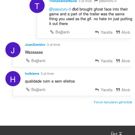
yasururu 0
TheGreatestNoob
3 yıl önce
T
@yasururu-0
dbd brought ghost face into their
game and a part of the trailer was the same
thing you used as the gif. no hate im just putting
it out there
Bağlantı
Yanıtla
Alıntı
JuanDavidvc
3 yıl önce
J
Wazaaaaa
Bağlantı
Yanıtla
Alıntı
hulkizera
3 yıl önce
H
qualidade ruim e sem efeitos
Bağlantı
Yanıtla
Alıntı
Forum konularını görüntüle
Üst