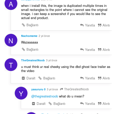
A
when i install this, the image is duplicated multiple times in
small rectangles to the point where i cannot see the original
image. i can keep a screenshot if you would like to see the
actual end product.
Bağlantı
Yanıtla
Alıntı
Nachomeme
2 yıl önce
N
Wazaaaaaa
Bağlantı
Yanıtla
Alıntı
TheGreatestNoob
3 yıl önce
T
u must think ur real cheeky using the dbd ghost face trailer as
the video
Daralt
Bağlantı
Yanıtla
Alıntı
TheGreatestNoob
yasururu 0
3 yıl önce
Y
@thegreatestnoob
what do u mean?
Daralt
Bağlantı
Yanıtla
Alıntı