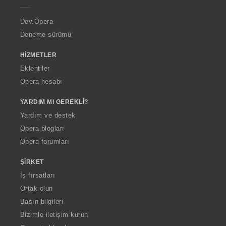
r
a
Dev.Opera
Deneme sürümü
HIZMETLER
Eklentiler
Opera hesabı
YARDIM MI GEREKLI?
Yardım ve destek
Opera blogları
Opera forumları
ŞIRKET
İş fırsatları
Ortak olun
Basın bilgileri
Bizimle iletişim kurun