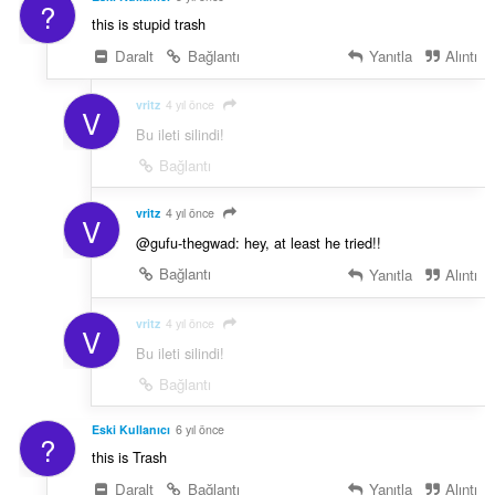
?
this is stupid trash
Daralt
Bağlantı
Yanıtla
Alıntı
vritz
4 yıl önce
V
Bu ileti silindi!
Bağlantı
vritz
4 yıl önce
V
@gufu-thegwad: hey, at least he tried!!
Bağlantı
Yanıtla
Alıntı
vritz
4 yıl önce
V
Bu ileti silindi!
Bağlantı
Eski Kullanıcı
6 yıl önce
?
this is Trash
Daralt
Bağlantı
Yanıtla
Alıntı