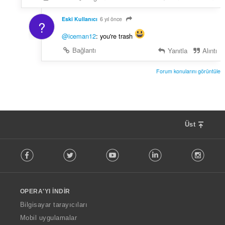
Eski Kullanıcı
6 yıl önce
?
@iceman12
: you're trash
Bağlantı
Yanıtla
Alıntı
Forum konularını görüntüle
Üst
F
Facebook
Twitter
Youtube
LinkedIn
Instag
o
l
l
o
OPERA'YI İNDIR
w
O
Bilgisayar tarayıcıları
p
Mobil uygulamalar
e