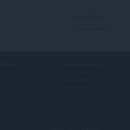
Yanıtla
Alıntı
Forum konularını görüntüle
IZMETLER
YARDIM MI GEREKLI?
lentiler
Yardım ve destek
era hesabı
Opera blogları
Opera forumları
© Opera Software
Gizlilik
Terms of Service