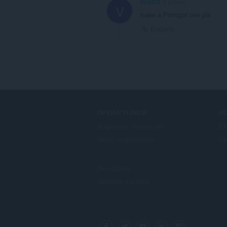
Viraj312
2 yıl önce
V
make a Portugal one pls
Bağlantı
OPERA'YI İNDIR
H
Bilgisayar tarayıcıları
Ek
Mobil uygulamalar
Op
Dev.Opera
Deneme sürümü
F
o
Facebook
Twitter
Youtube
LinkedIn
Instagram