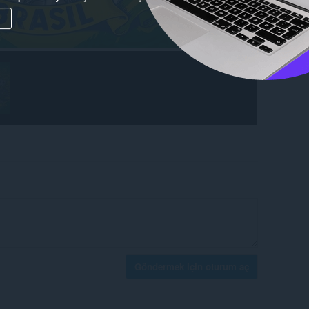
Göndermek için oturum aç