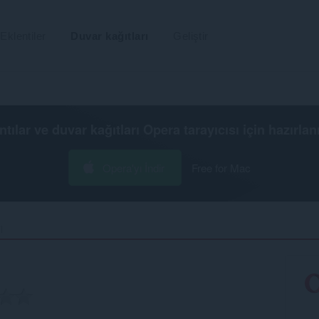
Eklentiler
Duvar kağıtları
Geliştir
ntılar ve duvar kağıtları
Opera tarayıcısı
için hazırlan
Opera'yı İndir
Free for Mac
‎