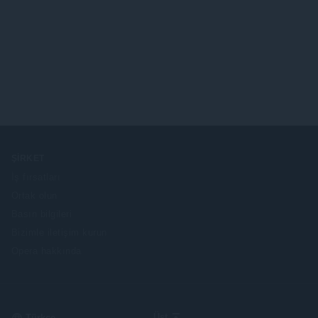
ŞIRKET
İş fırsatları
Ortak olun
Basın bilgileri
Bizimle iletişim kurun
Opera hakkında
Select
Üst