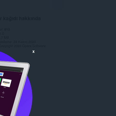
r kağıdı hakkında
er
613
1.0
,7 MB
celleme
24 Kasım 2023
Copyright 2023 Opera Software
x