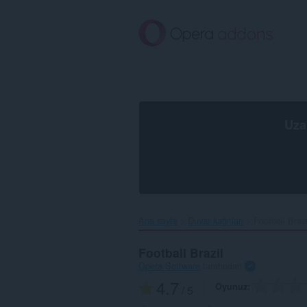
Ana
içeriğe
git
Uza
Ana sayfa
Duvar kağıtları
Football Brazil
Football Brazil
Opera Software
tarafından
4.7
Oyunuz
/ 5