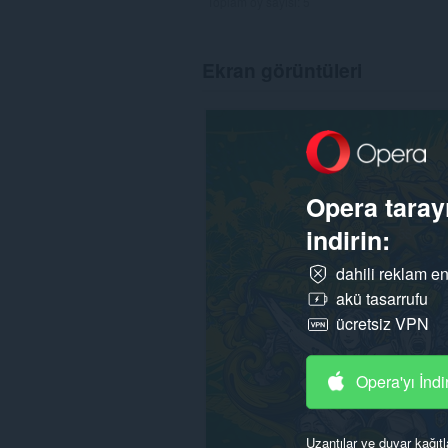
Toplam oy sayısı:
5
Ekran görüntüleri
Opera tarayı
indirin:
dahili reklam en
akü tasarrufu
ücretsiz VPN
Opera'yı İndi
Uzantılar ve duvar kağıtl