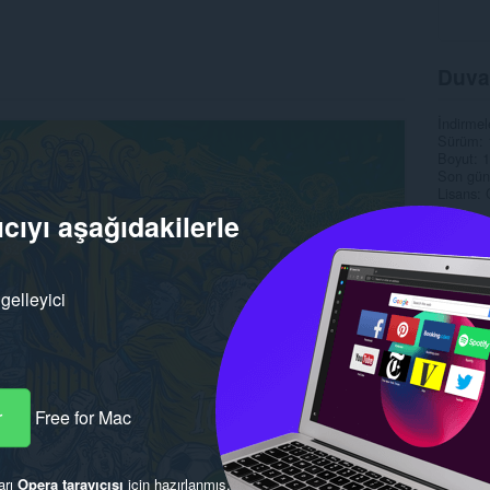
Duva
İndirmel
Sürüm
Boyut
1
Son gün
Lisans
cıyı aşağıdakilerle
gelleyici
r
Free for Mac
arı
Opera tarayıcısı
için hazırlanmış.