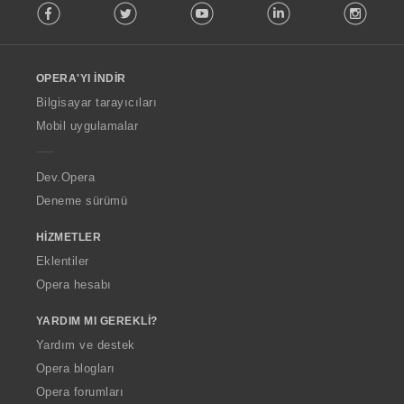
Facebook
Twitter
Youtube
LinkedIn
Instag
o
l
l
o
OPERA'YI İNDIR
w
O
Bilgisayar tarayıcıları
p
Mobil uygulamalar
e
r
a
Dev.Opera
Deneme sürümü
HIZMETLER
Eklentiler
Opera hesabı
YARDIM MI GEREKLI?
Yardım ve destek
Opera blogları
Opera forumları