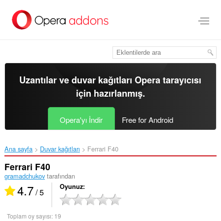
Ana
içeriğe
git
Uzantılar ve duvar kağıtları
Opera tarayıcısı
için hazırlanmış.
Opera'yı İndir
Free for Android
Ana sayfa
Duvar kağıtları
Ferrari F40‎
Ferrari F40
gramadchukov
tarafından
4.7
Oyunuz
/ 5
Toplam oy sayısı:
19