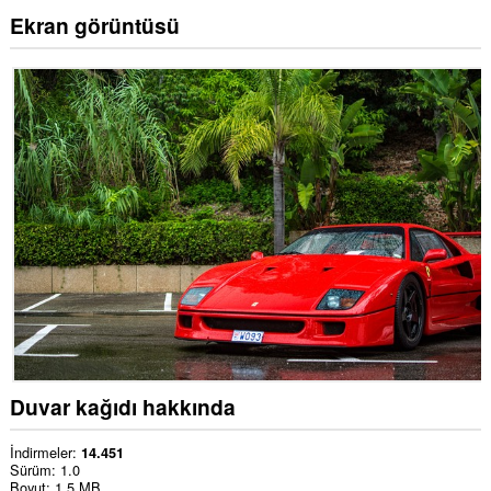
Ekran görüntüsü
Duvar kağıdı hakkında
İndirmeler
14.451
Sürüm
1.0
Boyut
1,5 MB