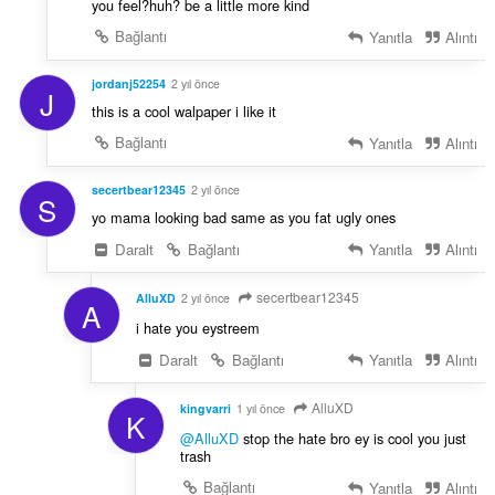
you feel?huh? be a little more kind
Bağlantı
Yanıtla
Alıntı
jordanj52254
2 yıl önce
J
this is a cool walpaper i like it
Bağlantı
Yanıtla
Alıntı
secertbear12345
2 yıl önce
S
yo mama looking bad same as you fat ugly ones
Daralt
Bağlantı
Yanıtla
Alıntı
secertbear12345
AlluXD
2 yıl önce
A
i hate you eystreem
Daralt
Bağlantı
Yanıtla
Alıntı
AlluXD
kingvarri
1 yıl önce
K
@AlluXD
stop the hate bro ey is cool you just
trash
Bağlantı
Yanıtla
Alıntı