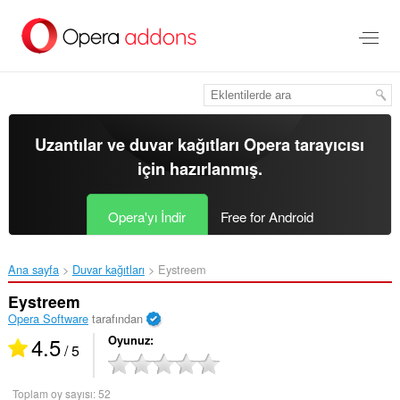
Ana
içeriğe
git
Uzantılar ve duvar kağıtları
Opera tarayıcısı
için hazırlanmış.
Opera'yı İndir
Free for Android
Ana sayfa
Duvar kağıtları
Eystreem‎
Eystreem
Opera Software
tarafından
4.5
Oyunuz
/ 5
Toplam oy sayısı:
52