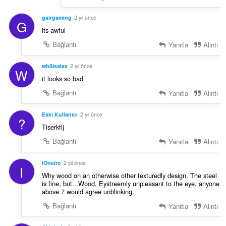
gairgaming
2 yıl önce
G
its awful
Bağlantı
Yanıtla
Alıntı
wh0isalex
2 yıl önce
W
it looks so bad
Bağlantı
Yanıtla
Alıntı
Eski Kullanıcı
2 yıl önce
?
Tiserkfij
Bağlantı
Yanıtla
Alıntı
iOneiro
2 yıl önce
I
Why wood on an otherwise other texturedly design. The steel
is fine, but...Wood, Eystreemly unpleasant to the eye, anyone
above 7 would agree unblinking.
Bağlantı
Yanıtla
Alıntı