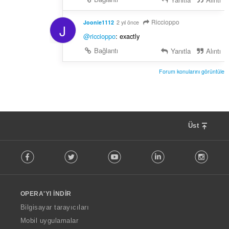
Riccioppo
Joonie1112
2 yıl önce
J
@riccioppo
: exactly
Bağlantı
Yanıtla
Alıntı
Forum konularını görüntüle
Üst
F
Facebook
Twitter
Youtube
LinkedIn
Instag
o
l
l
o
OPERA'YI İNDIR
w
O
Bilgisayar tarayıcıları
p
Mobil uygulamalar
e