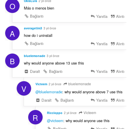
OkisLuis
2 yıl önce
O
Más o menos bien
Bağlantı
Yanıtla
Alıntı
averagetim3
3 yıl önce
A
how do i uninstall
Bağlantı
Yanıtla
Alıntı
bluelemonade
3 yıl önce
B
why would anyone above 13 use this
Daralt
Bağlantı
Yanıtla
Alıntı
bluelemonade
Victeem
2 yıl önce
V
@bluelemonade
: why would anyone above 7 use this
Daralt
Bağlantı
Yanıtla
Alıntı
Victeem
Riccioppo
2 yıl önce
R
@victeem
: why would anyone use this
Bağlantı
Yanıtla
Alıntı