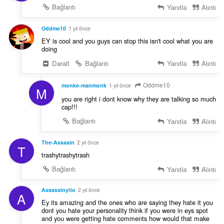
Bağlantı
Yanıtla
Alıntı
Oddme10
1 yıl önce
EY is cool and you guys can stop this isn't cool what you are
doing
Daralt
Bağlantı
Yanıtla
Alıntı
Oddme10
monke-manmonk
1 yıl önce
M
you are right i dont know why they are talking so much
cap!!!
Bağlantı
Yanıtla
Alıntı
The-Assasin
2 yıl önce
T
trashytrashytrash
Bağlantı
Yanıtla
Alıntı
Assassinytio
2 yıl önce
A
Ey its amazing and the ones who are saying they hate it you
dont you hate your personality think if you were in eys spot
and you were getting hate comments how would that make