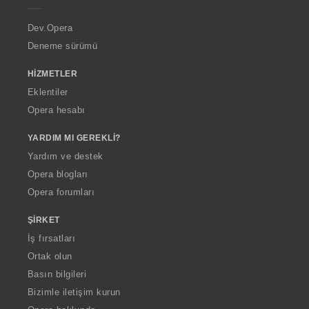
r
a
Dev.Opera
Deneme sürümü
HIZMETLER
Eklentiler
Opera hesabı
YARDIM MI GEREKLI?
Yardım ve destek
Opera blogları
Opera forumları
ŞIRKET
İş fırsatları
Ortak olun
Basın bilgileri
Bizimle iletişim kurun