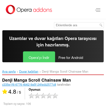
Ana
içeriğe
git
Uzantılar ve duvar kağıtları
Opera tarayıcısı
için hazırlanmış.
Opera'yı İndir
Free for Android
Ana sayfa
Duvar kağıtları
Denji Manga Scroll Chainsaw Man‎
Denji Manga Scroll Chainsaw Man
c335e1f6-6776-4b62-9a5f-24fecb2577c8
tarafından
4.8
Oyunuz
/ 5
Toplam oy sayısı:
106