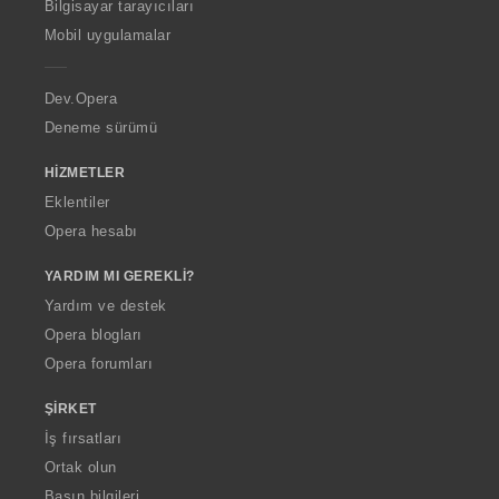
O
Bilgisayar tarayıcıları
p
Mobil uygulamalar
e
r
a
Dev.Opera
Deneme sürümü
HIZMETLER
Eklentiler
Opera hesabı
YARDIM MI GEREKLI?
Yardım ve destek
Opera blogları
Opera forumları
ŞIRKET
İş fırsatları
Ortak olun
Basın bilgileri