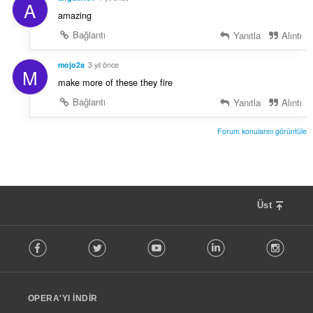
A
amazing
Bağlantı
Yanıtla
Alıntı
mojo2a
3 yıl önce
M
make more of these they fire
Bağlantı
Yanıtla
Alıntı
Forum konularını görüntüle
Üst
F
Facebook
Twitter
Youtube
LinkedIn
Instag
o
l
l
o
OPERA'YI İNDIR
w