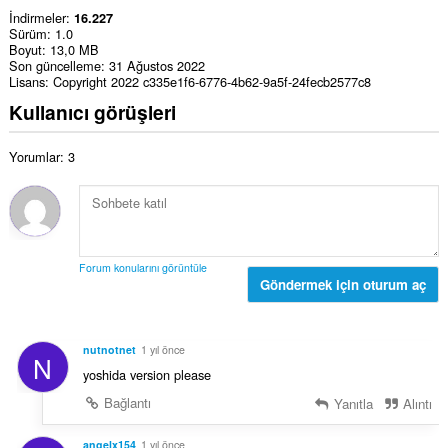
İndirmeler
16.227
Sürüm
1.0
Boyut
13,0 MB
Son güncelleme
31 Ağustos 2022
Lisans
Copyright 2022 c335e1f6-6776-4b62-9a5f-24fecb2577c8
Kullanıcı görüşleri
Yorumlar: 3
Forum konularını görüntüle
Göndermek için oturum aç
nutnotnet
1 yıl önce
N
yoshida version please
Bağlantı
Yanıtla
Alıntı
angelx154
1 yıl önce