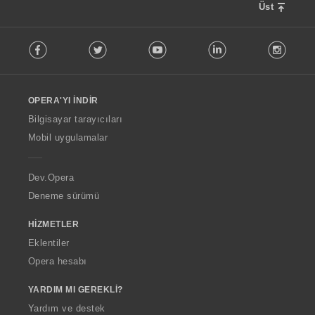
Üst
F
Facebook
Twitter
Youtube
LinkedIn
Instag
o
l
l
o
OPERA'YI İNDIR
w
O
Bilgisayar tarayıcıları
p
Mobil uygulamalar
e
r
a
Dev.Opera
Deneme sürümü
HIZMETLER
Eklentiler
Opera hesabı
YARDIM MI GEREKLI?
Yardım ve destek