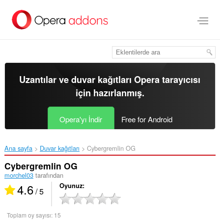
Ana
içeriğe
git
Uzantılar ve duvar kağıtları
Opera tarayıcısı
için hazırlanmış.
Opera'yı İndir
Free for Android
Ana sayfa
Duvar kağıtları
Cybergremlin OG‎
Cybergremlin OG
morchel03
tarafından
4.6
Oyunuz
/ 5
Toplam oy sayısı:
15