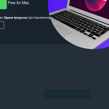
r
Free for Mac
arı
Opera tarayıcısı
için hazırlanmış.
Göndermek için oturum aç