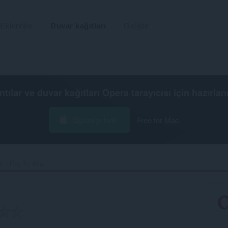
Eklentiler
Duvar kağıtları
Geliştir
ntılar ve duvar kağıtları
Opera tarayıcısı
için hazırlan
Opera'yı İndir
Free for Mac
h - Pay To Win‎