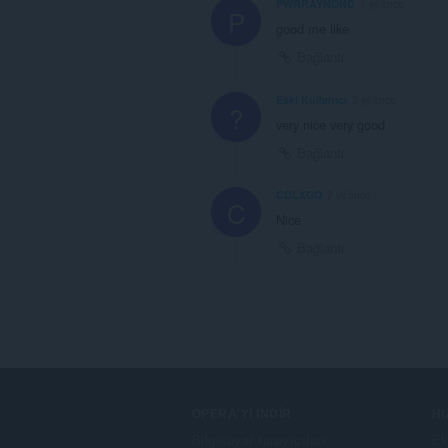
PWRRAYNOND
1 yıl önce
P
good me like
Bağlantı
Eski Kullanıcı
2 yıl önce
?
very nice very good
Bağlantı
CDLXGO
2 yıl önce
C
Nice
Bağlantı
OPERA'YI İNDIR
H
Bilgisayar tarayıcıları
Ek