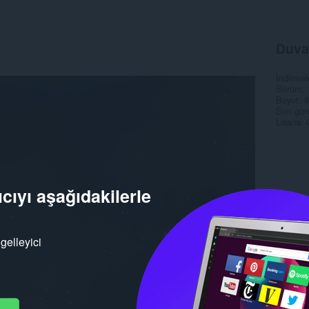
Duva
İndirmel
Sürüm
Boyut
8
Son gün
Lisans
cıyı aşağıdakilerle
gelleyici