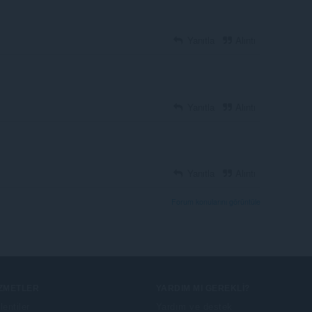
Yanıtla
Alıntı
Yanıtla
Alıntı
Yanıtla
Alıntı
Forum konularını görüntüle
IZMETLER
YARDIM MI GEREKLI?
lentiler
Yardım ve destek