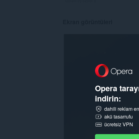
Toplam oy sayısı:
8
Ekran görüntüleri
Opera tarayı
indirin:
dahili reklam en
akü tasarrufu
ücretsiz VPN