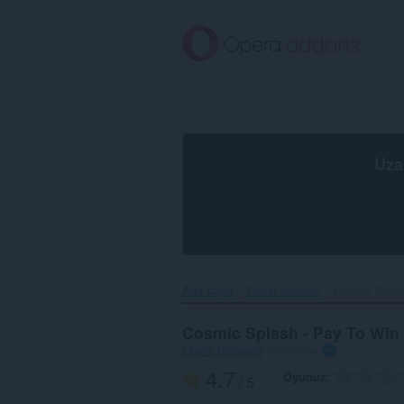
Ana
içeriğe
git
Uza
Ana sayfa
Duvar kağıtları
Cosmic Splas
Cosmic Splash - Pay To Win
Opera Software
tarafından
4.7
Oyunuz
/ 5