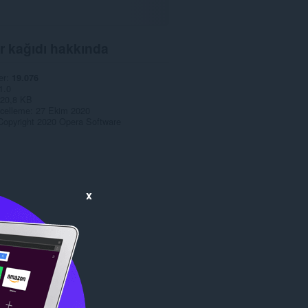
r kağıdı hakkında
er
19.076
1.0
20,8 KB
celleme
27 Ekim 2020
Copyright 2020 Opera Software
x