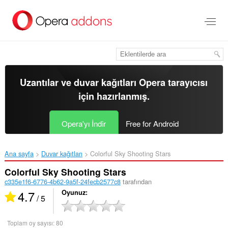
Ana
içeriğe
git
Uzantılar ve duvar kağıtları
Opera tarayıcısı
için hazırlanmış.
Opera'yı İndir
Free for Android
Ana sayfa
Duvar kağıtları
Colorful Sky Shooting Stars‎
Colorful Sky Shooting Stars
c335e1f6-6776-4b62-9a5f-24fecb2577c8
tarafından
4.7
Oyunuz
/ 5
Toplam oy sayısı:
80