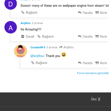
D
Soooo! many of these are on wallpaper engine from steam! lol
Bağlantı
Yanıtla
Alıntı
Anjillou
3 yıl önce
A
Its Amazing!!!!
Daralt
Bağlantı
Yanıtla
Alıntı
Anjillou
Corado99 6
3 yıl önce
@anjillou
: Thank you
Bağlantı
Yanıtla
Alıntı
Forum konularını görüntüle
Üst
F