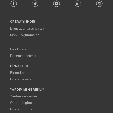
Facebook
Twitter
Youtube
LinkedIn
Instag
o
l
l
o
OPERA'YI İNDIR
w
O
Bilgisayar tarayıcıları
p
Mobil uygulamalar
e
r
a
Dev.Opera
Deneme sürümü
HIZMETLER
Eklentiler
Opera hesabı
YARDIM MI GEREKLI?
Yardım ve destek
Opera blogları
Opera forumları