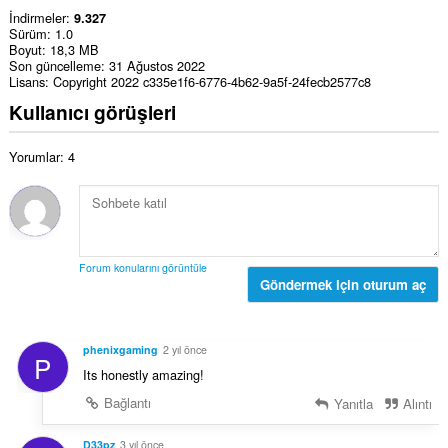
İndirmeler
9.327
Sürüm
1.0
Boyut
18,3 MB
Son güncelleme
31 Ağustos 2022
Lisans
Copyright 2022 c335e1f6-6776-4b62-9a5f-24fecb2577c8
Kullanıcı görüşleri
Yorumlar: 4
Forum konularını görüntüle
Göndermek için oturum aç
phenixgaming
2 yıl önce
P
Its honestly amazing!
Bağlantı
Yanıtla
Alıntı
D33pz
3 yıl önce