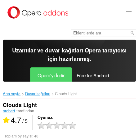
Ana
içeriğe
git
Uzantılar ve duvar kağıtları
Opera tarayıcısı
için hazırlanmış.
Opera'yı İndir
Free for Android
Ana sayfa
Duvar kağıtları
Clouds Light‎
Clouds Light
orobert
tarafından
4.7
Oyunuz
/ 5
Toplam oy sayısı:
48