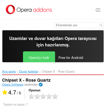
Ana
içeriğe
git
Uzantılar ve duvar kağıtları
Opera tarayıcısı
için hazırlanmış.
Opera'yı İndir
Free for Android
Ana sayfa
Duvar kağıtları
Chipset X - Rose Quartz‎
Chipset X - Rose Quartz
Opera Software
tarafından
4.7
Oyunuz
/ 5
Toplam oy sayısı:
7