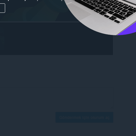
Göndermek için oturum aç