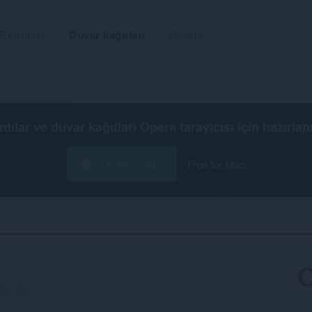
Eklentiler
Duvar kağıtları
Geliştir
ntılar ve duvar kağıtları
Opera tarayıcısı
için hazırlan
Opera'yı İndir
Free for Mac