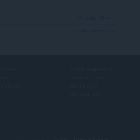
Yanıtla
Alıntı
Forum konularını görüntüle
IZMETLER
YARDIM MI GEREKLI?
lentiler
Yardım ve destek
era hesabı
Opera blogları
Opera forumları
© Opera Software
Gizlilik
Terms of Service