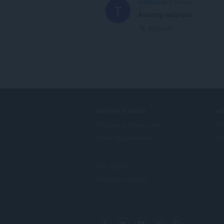
tech4study
2 yıl önce
T
Amazing wallpaper
Bağlantı
OPERA'YI İNDIR
H
Bilgisayar tarayıcıları
Ek
Mobil uygulamalar
Op
Dev.Opera
Deneme sürümü
F
o
Facebook
Twitter
Youtube
LinkedIn
Instagram