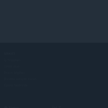
ŞIRKET
İş fırsatları
Ortak olun
Basın bilgileri
Bizimle iletişim kurun
Opera hakkında
Select
Üst