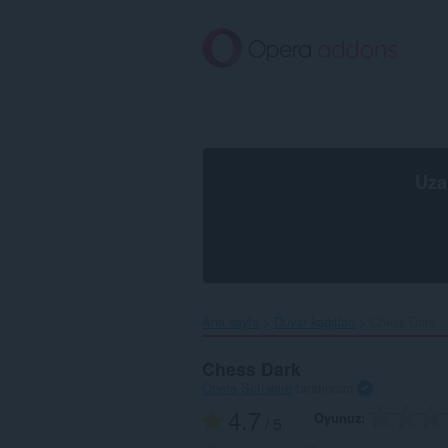
Ana
içeriğe
git
Uza
Ana sayfa
Duvar kağıtları
Chess Dark‎
Chess Dark
Opera Software
tarafından
4.7
Oyunuz
/ 5