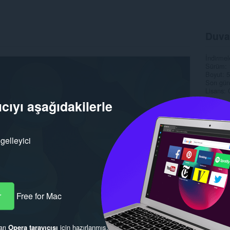
Duva
İndirmel
Sürüm
Boyut
5
Son gün
Lisans
cıyı aşağıdakilerle
gelleyici
r
Free for Mac
arı
Opera tarayıcısı
için hazırlanmış.