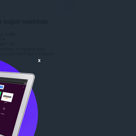
r kağıdı hakkında
er
1.225
1.0
93,7 KB
celleme
16 Ağustos 2023
Copyright 2023 Opera Software
x