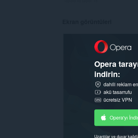
Toplam oy sayısı:
18
Ekran görüntüleri
Opera tarayı
indirin:
dahili reklam en
akü tasarrufu
ücretsiz VPN
Opera'yı İndi
Uzantılar ve duvar kağıtl