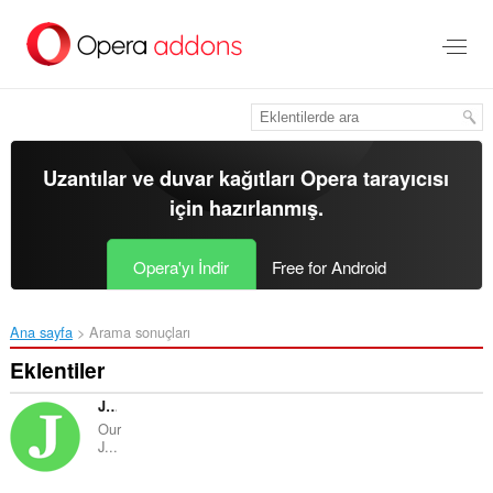
Ana
içeriğe
git
Uzantılar ve duvar kağıtları
Opera tarayıcısı
için hazırlanmış.
Opera'yı İndir
Free for Android
Ana sayfa
Arama sonuçları
Eklentiler
JobsAlert
Our
J...