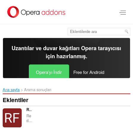
Ana
içeriğe
git
Uzantılar ve duvar kağıtları
Opera tarayıcısı
için hazırlanmış.
Opera'yı İndir
Free for Android
Ana sayfa
Arama sonuçları
Eklentiler
RedForester Keeper Extension
Re
d...