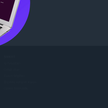
özatın.
ŞIRKET
İş fırsatları
Ortak olun
Basın bilgileri
Bizimle iletişim kurun
Opera hakkında