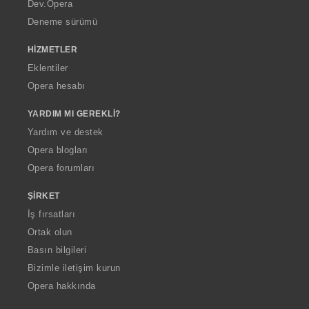
a
Dev.Opera
Deneme sürümü
HIZMETLER
Eklentiler
Opera hesabı
YARDIM MI GEREKLI?
Yardım ve destek
Opera blogları
Opera forumları
ŞIRKET
İş fırsatları
Ortak olun
Basın bilgileri
Bizimle iletişim kurun
Opera hakkında