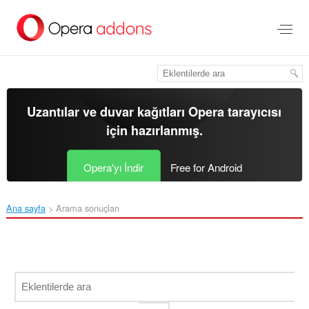
Ana
içeriğe
git
Uzantılar ve duvar kağıtları
Opera tarayıcısı
için hazırlanmış.
Opera'yı İndir
Free for Android
Ana sayfa
Arama sonuçları