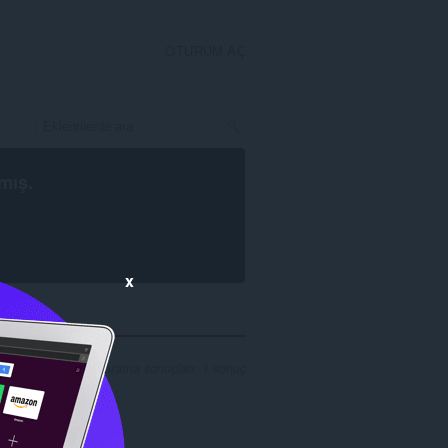
OTURUM AÇ
mış.
x
rch' geliştiricisi için arama sonuçları: 1 sonuç