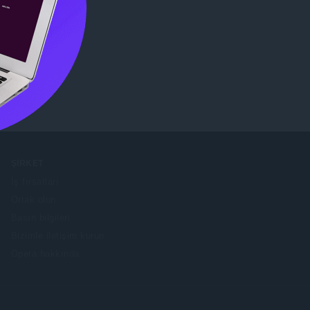
özatın.
ŞIRKET
İş fırsatları
Ortak olun
Basın bilgileri
Bizimle iletişim kurun
Opera hakkında