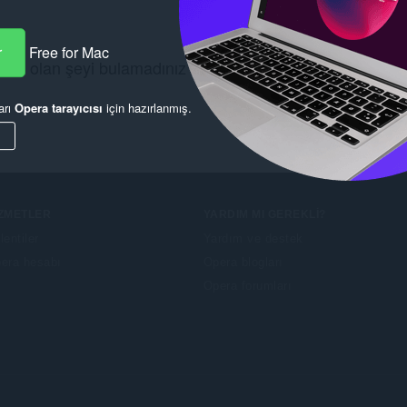
r
Free for Mac
cınız olan şeyi bulamadınız mı?
Chrome Web Store
lara g
arı
Opera tarayıcısı
için hazırlanmış.
IZMETLER
YARDIM MI GEREKLI?
lentiler
Yardım ve destek
era hesabı
Opera blogları
Opera forumları