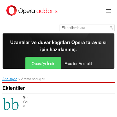
Ana
içeriğe
git
Uzantılar ve duvar kağıtları
Opera tarayıcısı
için hazırlanmış.
Opera'yı İndir
Free for Android
Ana sayfa
Arama sonuçları
Eklentiler
geneBB
Ge
n...