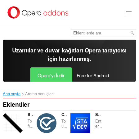
Ana
içeriğe
git
Uzantılar ve duvar kağıtları
Opera tarayıcısı
için hazırlanmış.
Opera'yı İndir
Free for Android
Ana sayfa
Arama sonuçları
Eklentiler
Slope Calculator
Critical Value Calculator
Standard Deviation Calculator
To
To
Ent
fi...
u...
er...