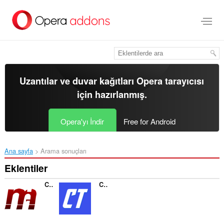
Ana
içeriğe
git
Uzantılar ve duvar kağıtları
Opera tarayıcısı
için hazırlanmış.
Opera'yı İndir
Free for Android
Ana sayfa
Arama sonuçları
Eklentiler
Conexão Mega
Contas Turbo