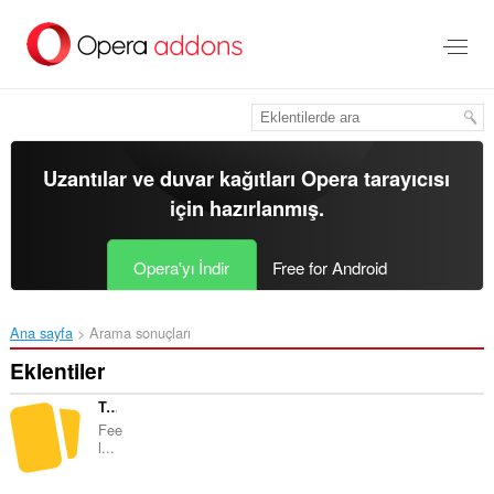
Ana
içeriğe
git
Uzantılar ve duvar kağıtları
Opera tarayıcısı
için hazırlanmış.
Opera'yı İndir
Free for Android
Ana sayfa
Arama sonuçları
Eklentiler
Toast
Fee
l...