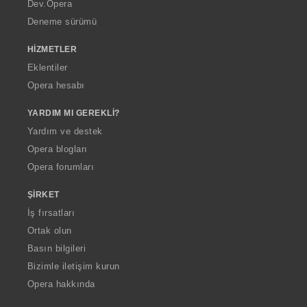
a
Dev.Opera
Deneme sürümü
HIZMETLER
Eklentiler
Opera hesabı
YARDIM MI GEREKLI?
Yardım ve destek
Opera blogları
Opera forumları
ŞIRKET
İş fırsatları
Ortak olun
Basın bilgileri
Bizimle iletişim kurun
Opera hakkında