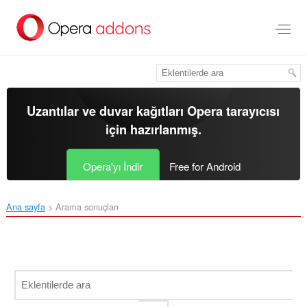
Ana
içeriğe
git
Uzantılar ve duvar kağıtları
Opera tarayıcısı
için hazırlanmış.
Opera'yı İndir
Free for Android
Ana sayfa
Arama sonuçları