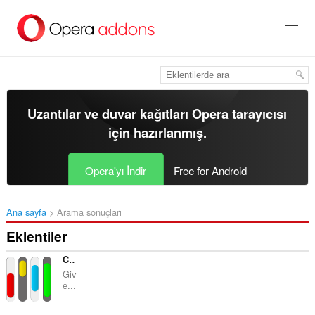
Ana
içeriğe
git
Uzantılar ve duvar kağıtları
Opera tarayıcısı
için hazırlanmış.
Opera'yı İndir
Free for Android
Ana sayfa
Arama sonuçları
Eklentiler
Custom Scrollbars
Giv
e...