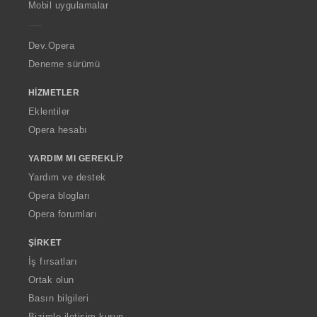
Mobil uygulamalar
e
r
a
Dev.Opera
Deneme sürümü
HIZMETLER
Eklentiler
Opera hesabı
YARDIM MI GEREKLI?
Yardım ve destek
Opera blogları
Opera forumları
ŞIRKET
İş fırsatları
Ortak olun
Basın bilgileri
Bizimle iletişim kurun