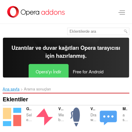
Ana
içeriğe
git
Uzantılar ve duvar kağıtları
Opera tarayıcısı
için hazırlanmış.
Opera'yı İndir
Free for Android
Ana sayfa
Arama sonuçları
Eklentiler
Gridify - Keyboard Link Selector
Video Player
VectorDraw - Paint on Tab
Meeting
Sel
We
Dra
a
e...
b...
w...
s...