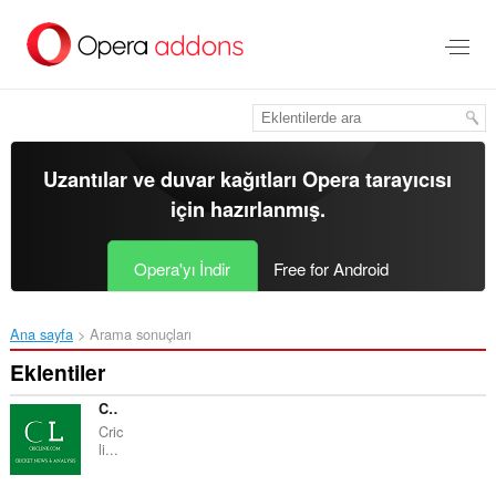
Ana
içeriğe
git
Uzantılar ve duvar kağıtları
Opera tarayıcısı
için hazırlanmış.
Opera'yı İndir
Free for Android
Ana sayfa
Arama sonuçları
Eklentiler
Criclink - Cricket Analysis
Cric
li...