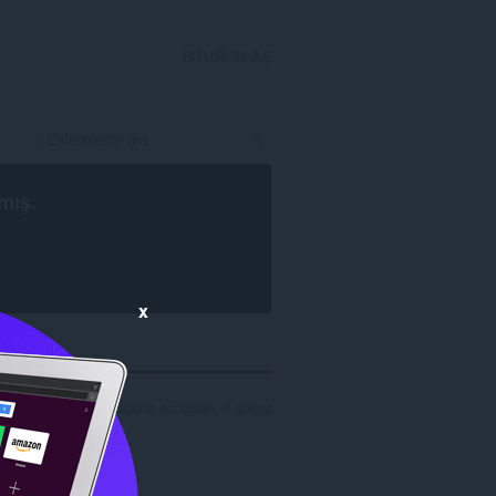
OTURUM AÇ
mış.
x
geliştiricisi için arama sonuçları: 1 sonuç