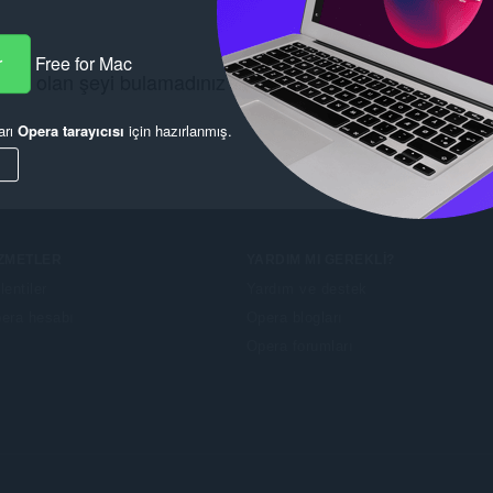
r
Free for Mac
cınız olan şeyi bulamadınız mı?
Chrome Web Store
lara g
arı
Opera tarayıcısı
için hazırlanmış.
IZMETLER
YARDIM MI GEREKLI?
lentiler
Yardım ve destek
era hesabı
Opera blogları
Opera forumları