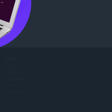
özatın.
ŞIRKET
İş fırsatları
Ortak olun
Basın bilgileri
Bizimle iletişim kurun
Opera hakkında