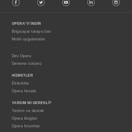
Facebook
Twitter
Youtube
LinkedIn
Instag
o
l
l
o
OPERA'YI İNDIR
w
O
Bilgisayar tarayıcıları
p
Mobil uygulamalar
e
r
a
Dev.Opera
Deneme sürümü
HIZMETLER
Eklentiler
Opera hesabı
YARDIM MI GEREKLI?
Yardım ve destek
Opera blogları
Opera forumları