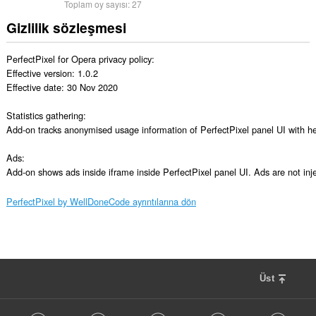
Toplam oy sayısı:
27
Gizlilik sözleşmesi
PerfectPixel for Opera privacy policy:

Effective version: 1.0.2

Effective date: 30 Nov 2020

Statistics gathering:

Add-on tracks anonymised usage information of PerfectPixel panel UI with he
Ads:

Add-on shows ads inside iframe inside PerfectPixel panel UI. Ads are not inj
PerfectPixel by WellDoneCode ayrıntılarına dön
Üst
F