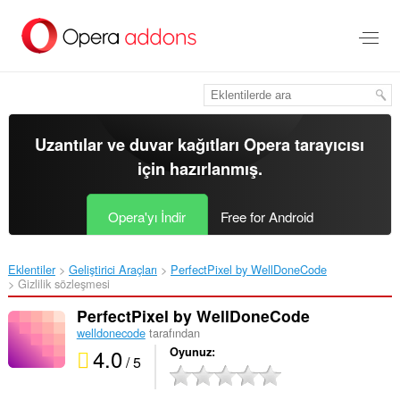
Ana
içeriğe
git
Uzantılar ve duvar kağıtları
Opera tarayıcısı
için hazırlanmış.
Opera'yı İndir
Free for Android
Eklentiler
Geliştirici Araçları
PerfectPixel by WellDoneCode‎
Gizlilik sözleşmesi
PerfectPixel by WellDoneCode
welldonecode
tarafından
4.0
Oyunuz
/ 5